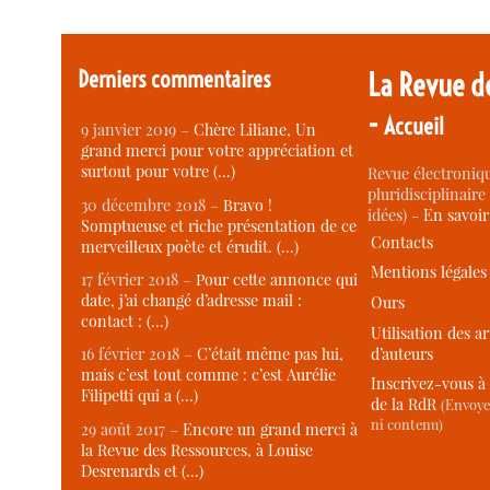
Derniers commentaires
La Revue d
-
Accueil
9 janvier 2019 –
Chère Liliane, Un
grand merci pour votre appréciation et
surtout pour votre (…)
Revue électroniqu
pluridisciplinaire 
30 décembre 2018 –
Bravo !
idées) -
En savoi
Somptueuse et riche présentation de ce
Contacts
merveilleux poète et érudit. (…)
Mentions légales
17 février 2018 –
Pour cette annonce qui
date, j’ai changé d’adresse mail :
Ours
contact : (…)
Utilisation des ar
d’auteurs
16 février 2018 –
C’était même pas lui,
mais c’est tout comme : c’est Aurélie
Inscrivez-vous à 
Filipetti qui a (…)
de la RdR
(Envoye
ni contenu)
29 août 2017 –
Encore un grand merci à
la Revue des Ressources, à Louise
Desrenards et (…)