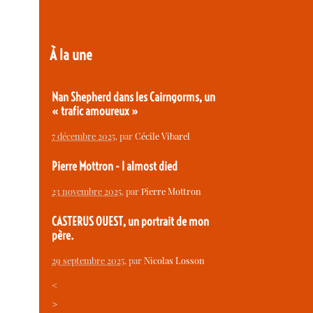
À la une
Nan Shepherd dans les Cairngorms, un
« trafic amoureux »
7 décembre 2025
, par
Cécile Vibarel
Pierre Mottron - I almost died
23 novembre 2025
, par
Pierre Mottron
CASTERUS OUEST, un portrait de mon
père.
29 septembre 2025
, par
Nicolas Losson
<
>