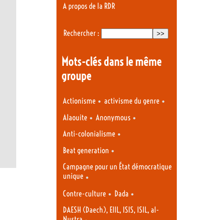
A propos de la RDR
Rechercher :
Mots-clés dans le même
groupe
•
•
Actionisme
activisme du genre
•
•
Alaouite
Anonymous
•
Anti-colonialisme
•
Beat generation
Campagne pour un État démocratique
unique
•
•
•
Contre-culture
Dada
DAESH (Daech), EIIL, ISIS, ISIL, al-
Nustra
•