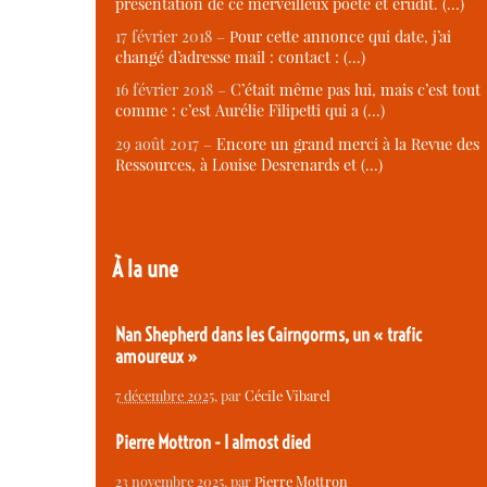
présentation de ce merveilleux poète et érudit. (…)
17 février 2018 –
Pour cette annonce qui date, j’ai
changé d’adresse mail : contact : (…)
16 février 2018 –
C’était même pas lui, mais c’est tout
comme : c’est Aurélie Filipetti qui a (…)
29 août 2017 –
Encore un grand merci à la Revue des
Ressources, à Louise Desrenards et (…)
À la une
Nan Shepherd dans les Cairngorms, un « trafic
amoureux »
7 décembre 2025
, par
Cécile Vibarel
Pierre Mottron - I almost died
23 novembre 2025
, par
Pierre Mottron