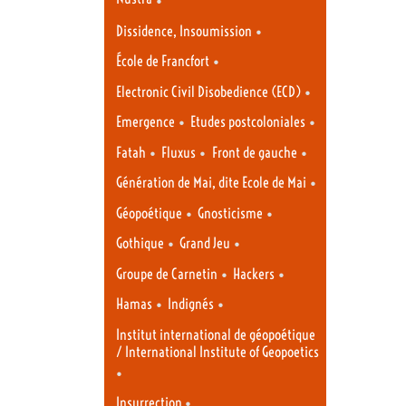
•
Dissidence, Insoumission
•
École de Francfort
•
Electronic Civil Disobedience (ECD)
•
•
Emergence
Etudes postcoloniales
•
•
•
Fatah
Fluxus
Front de gauche
•
Génération de Mai, dite Ecole de Mai
•
•
Géopoétique
Gnosticisme
•
•
Gothique
Grand Jeu
•
•
Groupe de Carnetin
Hackers
•
•
Hamas
Indignés
Institut international de géopoétique
/ International Institute of Geopoetics
•
•
Insurrection