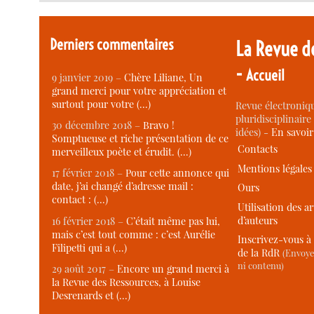
Derniers commentaires
La Revue d
-
Accueil
9 janvier 2019 –
Chère Liliane, Un
grand merci pour votre appréciation et
surtout pour votre (…)
Revue électroniqu
pluridisciplinaire 
30 décembre 2018 –
Bravo !
idées) -
En savoi
Somptueuse et riche présentation de ce
Contacts
merveilleux poète et érudit. (…)
Mentions légales
17 février 2018 –
Pour cette annonce qui
date, j’ai changé d’adresse mail :
Ours
contact : (…)
Utilisation des ar
d’auteurs
16 février 2018 –
C’était même pas lui,
mais c’est tout comme : c’est Aurélie
Inscrivez-vous à 
Filipetti qui a (…)
de la RdR
(Envoye
ni contenu)
29 août 2017 –
Encore un grand merci à
la Revue des Ressources, à Louise
Desrenards et (…)