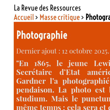
La Revue des Ressources
Accueil
>
Masse critique
>
Photogr
Photographie
Dernier ajout : 12 octobre 2025.
"En 1865, le jeune Lewi
Secrétaire d’Etat amér
Gardner l’a photographié
pendaison. La photo est b
studium. Mais le punctum,
même temps : cela sera et c