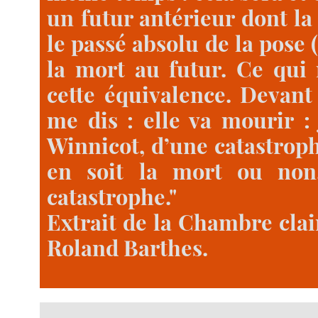
un futur antérieur dont la
le passé absolu de la pose 
la mort au futur. Ce qui 
cette équivalence. Devant
me dis : elle va mourir : 
Winnicot, d’une catastrophe
en soit la mort ou non,
catastrophe."
Extrait de la Chambre clai
Roland Barthes.