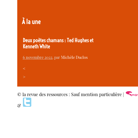
À la une
Deux poètes chamans : Ted Hughes et
Kenneth White
6 novembre 2022
, par
Michèle Duclos
<
>
© la revue des ressources : Sauf mention particulière |
&