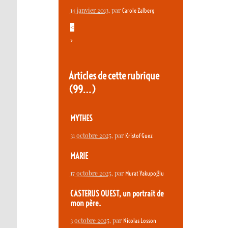
14 janvier 2013
, par
Carole Zalberg
<
>
Articles de cette rubrique
(99…)
MYTHES
31 octobre 2025
, par
Kristof Guez
MARIE
17 octobre 2025
, par
Murat Yakupoğlu
CASTERUS OUEST, un portrait de
mon père.
3 octobre 2025
, par
Nicolas Losson