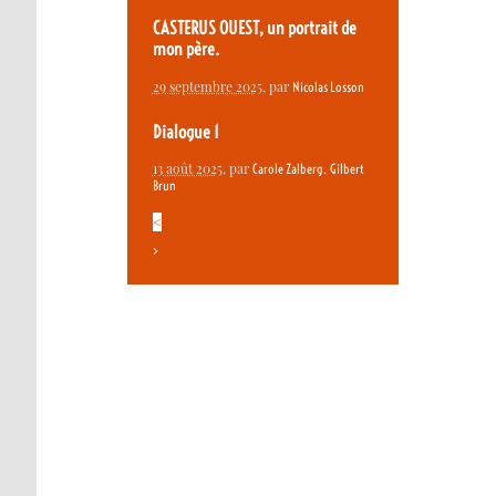
CASTERUS OUEST, un portrait de
mon père.
29 septembre 2025
, par
Nicolas Losson
Dialogue 1
13 août 2025
, par
,
Carole Zalberg
Gilbert
Brun
<
>