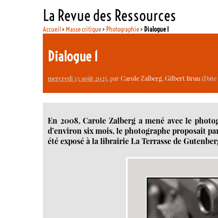
La Revue des Ressources
Accueil
>
Masse critique
>
Photographie
>
Dialogue 1
Dialogue 1
mercredi 13 août 2025
, par
Carole Zalberg
,
Gilbert Brun
(Date 
En 2008, Carole Zalberg a mené avec le photog
d’environ six mois, le photographe proposait par 
été exposé à la librairie La Terrasse de Gutenber