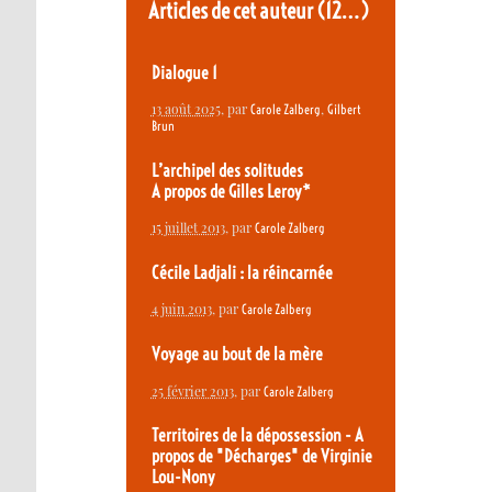
Articles de cet auteur
(12…)
Dialogue 1
13 août 2025
, par
,
Carole Zalberg
Gilbert
Brun
L’archipel des solitudes
A propos de Gilles Leroy*
15 juillet 2013
, par
Carole Zalberg
Cécile Ladjali : la réincarnée
4 juin 2013
, par
Carole Zalberg
Voyage au bout de la mère
25 février 2013
, par
Carole Zalberg
Territoires de la dépossession - A
propos de "Décharges" de Virginie
Lou-Nony