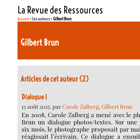
La Revue des Ressources
Accueil
> Les auteurs >
Gilbert Brun
Gilbert Brun
Articles de cet auteur (2)
Dialogue 1
13 août 2025, par
Carole Zalberg
,
Gilbert Brun
En 2008, Carole Zalberg a mené avec le p
Brun un dialogue photos/textes. Sur une 
six mois, le photographe proposait par mai
réagissait l’écrivain. Ce dialogue a ensui