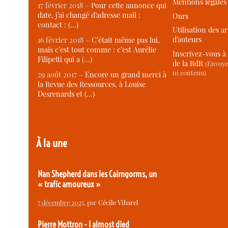
Mentions légales
17 février 2018 –
Pour cette annonce qui
date, j’ai changé d’adresse mail :
Ours
contact : (…)
Utilisation des ar
d’auteurs
16 février 2018 –
C’était même pas lui,
mais c’est tout comme : c’est Aurélie
Inscrivez-vous à 
Filipetti qui a (…)
de la RdR
(Envoye
ni contenu)
29 août 2017 –
Encore un grand merci à
la Revue des Ressources, à Louise
Desrenards et (…)
À la une
Nan Shepherd dans les Cairngorms, un
« trafic amoureux »
7 décembre 2025
, par
Cécile Vibarel
Pierre Mottron - I almost died