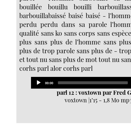
bouillée bouillu bouilli barbouillas
barbouillabaissé baisé baisé - l’hom
perdu perdu dans sa parole l’hom
qualité sans ko sans corps sans espèc
plus sans plus de l’homme sans plus
plus de trop parole sans plus de - trop
et tout nu sans plus de mot tout nu san
corhs parl alor corhs parl
Audio
Current
00:00
Player
time
parl 12 : voxtown par Fred G
voxtown |1’15 - 1,8 Mo mp3