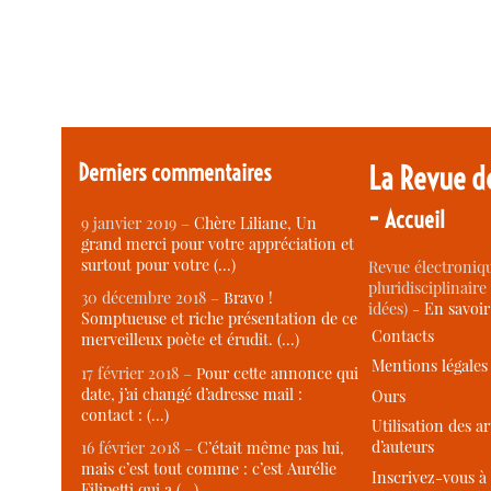
Derniers commentaires
La Revue d
-
Accueil
9 janvier 2019 –
Chère Liliane, Un
grand merci pour votre appréciation et
surtout pour votre (…)
Revue électroniqu
pluridisciplinaire 
30 décembre 2018 –
Bravo !
idées) -
En savoi
Somptueuse et riche présentation de ce
Contacts
merveilleux poète et érudit. (…)
Mentions légales
17 février 2018 –
Pour cette annonce qui
date, j’ai changé d’adresse mail :
Ours
contact : (…)
Utilisation des ar
d’auteurs
16 février 2018 –
C’était même pas lui,
mais c’est tout comme : c’est Aurélie
Inscrivez-vous à 
Filipetti qui a (…)