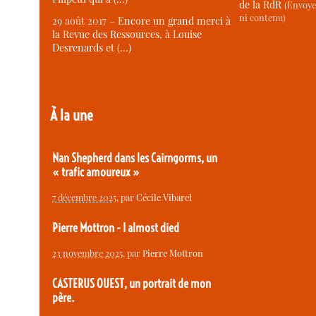
de la RdR
(Envoye
ni contenu)
29 août 2017 –
Encore un grand merci à
la Revue des Ressources, à Louise
Desrenards et (…)
À la une
Nan Shepherd dans les Cairngorms, un
« trafic amoureux »
7 décembre 2025
, par
Cécile Vibarel
Pierre Mottron - I almost died
23 novembre 2025
, par
Pierre Mottron
CASTERUS OUEST, un portrait de mon
père.