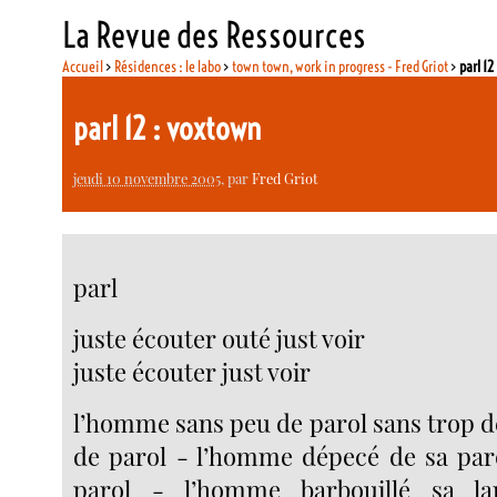
La Revue des Ressources
Accueil
>
Résidences : le labo
>
town town, work in progress - Fred Griot
>
parl 12
parl 12 : voxtown
jeudi 10 novembre 2005
, par
Fred Griot
parl
juste écouter outé just voir
juste écouter just voir
l’homme sans peu de parol sans trop d
de parol - l’homme dépecé de sa par
parol - l’homme barbouillé sa la