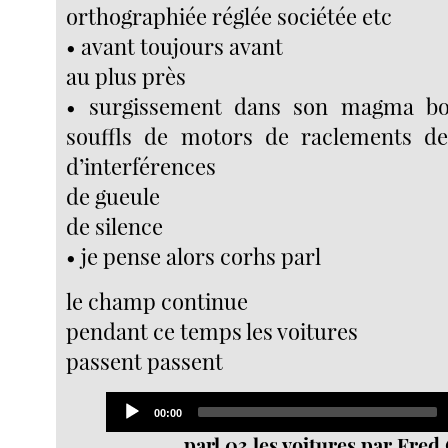
orthographiée réglée sociétée etc
• avant toujours avant
au plus près
• surgissement dans son magma bo
souffls de motors de raclements de
d’interférences
de gueule
de silence
• je pense alors corhs parl
le champ continue
pendant ce temps les voitures
passent passent
Audio
Current
00:00
Player
time
parl 03 les voitures par Fred