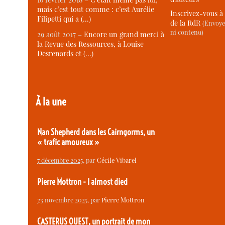
mais c’est tout comme : c’est Aurélie
Inscrivez-vous à 
Filipetti qui a (…)
de la RdR
(Envoye
ni contenu)
29 août 2017 –
Encore un grand merci à
la Revue des Ressources, à Louise
Desrenards et (…)
À la une
Nan Shepherd dans les Cairngorms, un
« trafic amoureux »
7 décembre 2025
, par
Cécile Vibarel
Pierre Mottron - I almost died
23 novembre 2025
, par
Pierre Mottron
CASTERUS OUEST, un portrait de mon