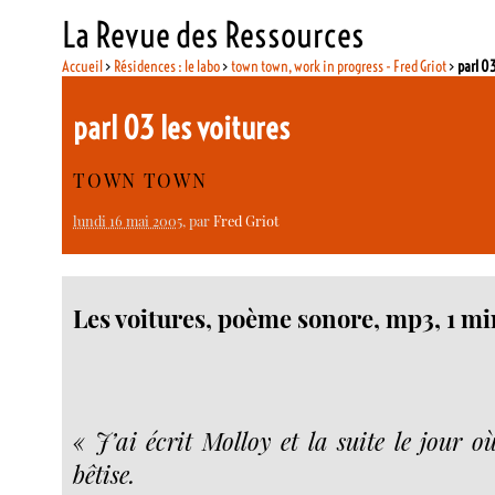
La Revue des Ressources
Accueil
>
Résidences : le labo
>
town town, work in progress - Fred Griot
>
parl 03
parl 03 les voitures
TOWN TOWN
lundi 16 mai 2005
, par
Fred Griot
Les voitures, poème sonore, mp3, 1 mi
« J’ai écrit Molloy et la suite le jour 
bêtise.