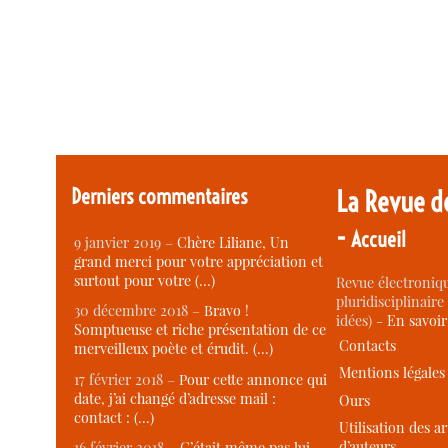
Derniers commentaires
La Revue d
-
Accueil
9 janvier 2019 –
Chère Liliane, Un
grand merci pour votre appréciation et
surtout pour votre (…)
Revue électroniqu
pluridisciplinaire 
30 décembre 2018 –
Bravo !
idées) -
En savoi
Somptueuse et riche présentation de ce
Contacts
merveilleux poète et érudit. (…)
Mentions légales
17 février 2018 –
Pour cette annonce qui
date, j’ai changé d’adresse mail :
Ours
contact : (…)
Utilisation des ar
d’auteurs
16 février 2018 –
C’était même pas lui,