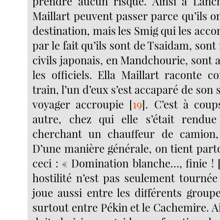
prendre aucun risque. Ainsi à Lanc
Maillart peuvent passer parce qu’ils o
destination, mais les Smig qui les acc
par le fait qu’ils sont de Tsaidam, sont
civils japonais, en Mandchourie, sont a
les officiels. Ella Maillart raconte 
train, l’un d’eux s’est accaparé de son s
voyager accroupie
[
19
]
. C’est à coup
autre, chez qui elle s’était rendu
cherchant un chauffeur de camion,
D’une manière générale, on tient partou
ceci : « Domination blanche…, finie !
hostilité n’est pas seulement tournée 
joue aussi entre les différents group
surtout entre Pékin et le Cachemire. Ain