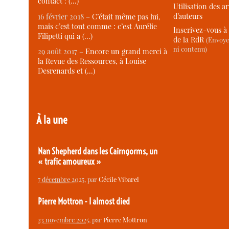
contact : (…)
Utilisation des ar
d’auteurs
16 février 2018 –
C’était même pas lui,
mais c’est tout comme : c’est Aurélie
Inscrivez-vous à 
Filipetti qui a (…)
de la RdR
(Envoye
ni contenu)
29 août 2017 –
Encore un grand merci à
la Revue des Ressources, à Louise
Desrenards et (…)
À la une
Nan Shepherd dans les Cairngorms, un
« trafic amoureux »
7 décembre 2025
, par
Cécile Vibarel
Pierre Mottron - I almost died
23 novembre 2025
, par
Pierre Mottron