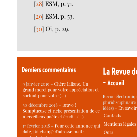
[
28
]
ESM, p. 71.
[
29
]
ESM, p. 53.
[
30
]
Oi, p. 29.
Derniers commentaires
La Revue d
-
Accueil
9 janvier 2019 –
Chère Liliane, Un
grand merci pour votre appréciation et
surtout pour votre (…)
Revue électroniqu
pluridisciplinaire 
30 décembre 2018 –
Bravo !
idées) -
En savoi
Somptueuse et riche présentation de ce
Contacts
merveilleux poète et érudit. (…)
Mentions légales
17 février 2018 –
Pour cette annonce qui
date, j’ai changé d’adresse mail :
Ours