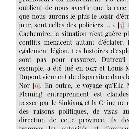
oublient de nous avertir que la race
que nous aurons le plus le loisir d’ét
jour, sont celles des policiers … »
[
5
]
.
Cachemire, la situation n’est guère p
conflits menacent autant d’éclater. 
également légion. Les histoires d’exp
sont pas pour rassurer. Dutreuil
exemple, a été tué en 1927 et Louis 
Dupont viennent de disparaître dans 
Nor
[
6
]
. En outre, le voyage qu’Ella 
Fleming entreprennent est clandest
passer par le Sinkiang et la Chine ne 
des raisons politiques, de visas a
direction de cette province. Ils d
tromper les autorités et d’empru