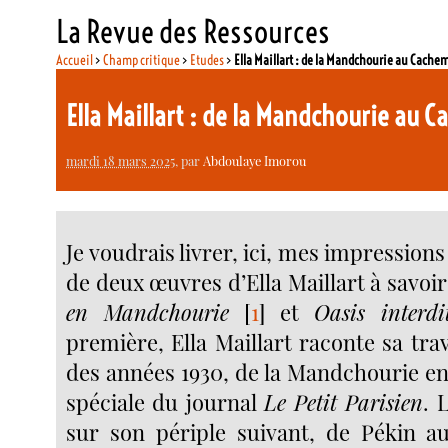
La Revue des Ressources
Accueil
>
Champ critique
>
Etudes
>
Ella Maillart : de la Mandchourie au Cache
Ella Maillart : de la Mandchourie au 
mardi 18 mars 2025
, par
Abdoulaye Imorou
Je voudrais livrer, ici, mes impressions 
de deux œuvres d’Ella Maillart à savoi
en Mandchourie
[
1
]
et
Oasis interdi
première, Ella Maillart raconte sa tra
des années 1930, de la Mandchourie en
spéciale du journal
Le Petit Parisien
. 
sur son périple suivant, de Pékin a