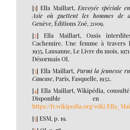
[
1
]
Ella Maillart,
Envoyée spéciale e
Asie où guettent les hommes de 
Genève, Éditions Zoé, 2009.
[
2
]
Ella Maillart, Oasis interdi
Cachemire. Une femme à travers l’
1935, Lausanne, Le Livre du mois, 1971
Désormais OI.
[
3
]
Ella Maillart,
Parmi la jeunesse r
Caucase
, Paris, Fasquelle, 1932.
[
4
]
Ella Maillart, Wikipédia, consulté
Disponible en 
https://fr.wikipedia.org/wiki/Ella_Mai
[
5
]
ESM, p. 19.