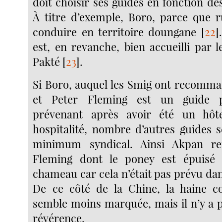
doit choisir ses guides en fonction des
À titre d’exemple, Boro, parce que r
conduire en territoire doungane
[
22
]
est, en revanche, bien accueilli par l
Pakté
[
23
]
.
Si Boro, auquel les Smig ont recomman
et Peter Fleming est un guide pa
prévenant après avoir été un hôt
hospitalité, nombre d’autres guides 
minimum syndical. Ainsi Akpan re
Fleming dont le poney est épuisé
chameau car cela n’était pas prévu dan
De ce côté de la Chine, la haine co
semble moins marquée, mais il n’y a 
révérence.