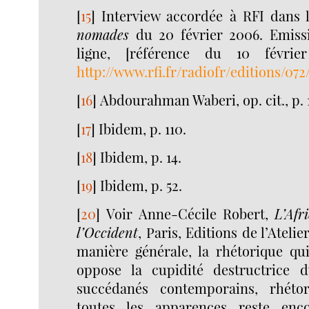
[
15
]
Interview accordée à RFI dans 
nomades
du 20 février 2006. Emiss
ligne, [référence du 10 févri
http://www.rfi.fr/radiofr/editions/0
[
16
]
Abdourahman Waberi, op. cit., p. 
[
17
]
Ibidem, p. 110.
[
18
]
Ibidem, p. 14.
[
19
]
Ibidem, p. 52.
[
20
]
Voir Anne-Cécile Robert,
L’Afr
l’Occident
, Paris, Editions de l’Atelie
manière générale, la rhétorique qu
oppose la cupidité destructrice d
succédanés contemporains, rhéto
toutes les apparences reste enco