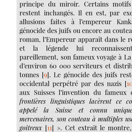
principe du miroir. Certains motif
restent inchangés. Il en est, par ex
allusions faites à l’empereur Ka
génocide des juifs ou encore au coutea
roman, l’Empereur apparaît dans le rô
et la légende lui reconnaissent
pareillement, son fameux voyage à L
d’environ 60 000 serviteurs et distri
tonnes
[
9
]
. Le génocide des juifs re
occidental perpétré par des nazis
[
1
aux Suisses l’invention du fameux
frontières linguistiques lacèrent ce 
appelé la Suisse et connu uniqu
mercenaires, son couteau à multiples usa
goitreux
[
11
]
». Cet extrait le montre, 