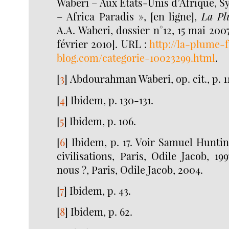
Waberi – Aux Etats-Unis d’Afrique, 
– Africa Paradis », [en ligne],
La Pl
A.A. Waberi, dossier n°12, 15 mai 200
février 2010]. URL :
http://la-plume-
blog.com/categorie-10023299.html
.
[
3
]
Abdourahman Waberi, op. cit., p. 11
[
4
]
Ibidem, p. 130-131.
[
5
]
Ibidem, p. 106.
[
6
]
Ibidem, p. 17. Voir Samuel Hunti
civilisations, Paris, Odile Jacob, 
nous ?, Paris, Odile Jacob, 2004.
[
7
]
Ibidem, p. 43.
[
8
]
Ibidem, p. 62.