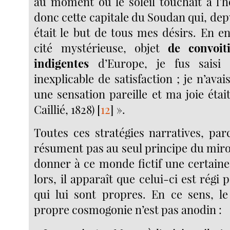
au moment où le soleil touchait à l’h
donc cette capitale du Soudan qui, dep
était le but de tous mes désirs. En e
cité mystérieuse, objet
de convoit
indigentes
d’Europe, je fus saisi 
inexplicable de satisfaction ; je n’ava
une sensation pareille et ma joie éta
Caillié, 1828)
[
12
]
».
Toutes ces stratégies narratives, par
résument pas au seul principe du miro
donner à ce monde fictif une certain
lors, il apparaît que celui-ci est régi 
qui lui sont propres. En ce sens, le 
propre cosmogonie n’est pas anodin :