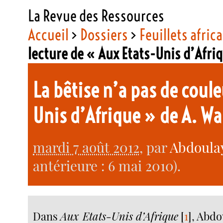
La Revue des Ressources
Accueil
>
Dossiers
>
Feuillets afric
lecture de « Aux Etats-Unis d’Afr
La bêtise n’a pas de coul
Unis d’Afrique » de A. W
mardi 7 août 2012
, par
Abdoula
antérieure : 6 mai 2010).
Dans
Aux Etats-Unis d’Afrique
[
1
]
, Abd