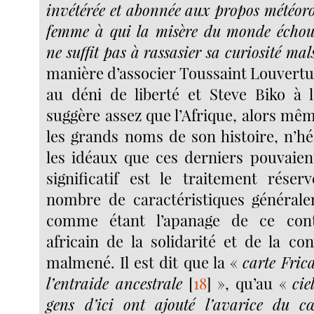
invétérée et abonnée aux propos météoro
femme à qui la misère du monde échou
ne suffit pas à rassasier sa curiosité mal
manière d’associer Toussaint Louvertu
au déni de liberté et Steve Biko à l
suggère assez que l’Afrique, alors mêm
les grands noms de son histoire, n’hé
les idéaux que ces derniers pouvaien
significatif est le traitement rése
nombre de caractéristiques général
comme étant l’apanage de ce cont
africain de la solidarité et de la convi
malmené. Il est dit que la «
carte Fric
l’entraide ancestrale
[
18
]
», qu’au «
cie
gens d’ici ont ajouté l’avarice du c