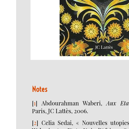
Notes
[
1
]
Abdourahman Waberi,
Aux Etat
Paris, JC Lattès, 2006.
[
2
]
Celia Sedai, « Nouvelles utopies