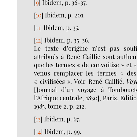
[
9
]
Ibidem, p. 36-37.
[
10
]
Ibidem, p. 201.
[
11
]
Ibidem, p. 35.
[
12
]
Ibidem, p. 35-36.
Le texte d’origine n’est pas soul
attribués à René Caillié sont authen
que les termes « de convoitise » et «
venus remplacer les termes « des
« civilisées ». Voir René Caillié,
Voy
[Journal d’un voyage à Tombouct
l’Afrique centrale, 1830], Paris, Edit
1985, tome 2, p. 212.
[
13
]
Ibidem, p. 67.
[
14
]
Ibidem, p. 99.