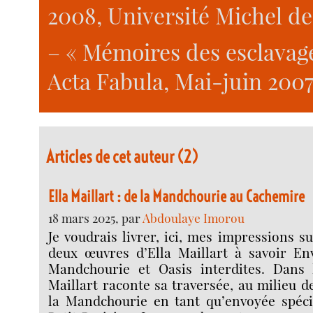
2008, Université Michel d
– « Mémoires des esclavage
Acta Fabula, Mai-juin 2007,
Articles de cet auteur (2)
Ella Maillart : de la Mandchourie au Cachemire
18 mars 2025, par
Abdoulaye Imorou
Je voudrais livrer, ici, mes impressions su
deux œuvres d’Ella Maillart à savoir En
Mandchourie et Oasis interdites. Dans 
Maillart raconte sa traversée, au milieu d
la Mandchourie en tant qu’envoyée spéci