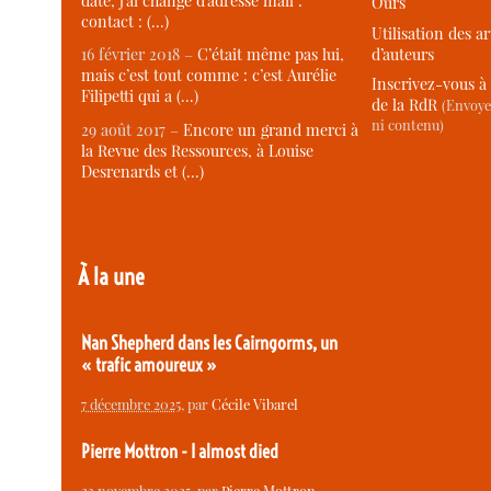
date, j’ai changé d’adresse mail :
Ours
contact : (…)
Utilisation des ar
d’auteurs
16 février 2018 –
C’était même pas lui,
mais c’est tout comme : c’est Aurélie
Inscrivez-vous à 
Filipetti qui a (…)
de la RdR
(Envoye
ni contenu)
29 août 2017 –
Encore un grand merci à
la Revue des Ressources, à Louise
Desrenards et (…)
À la une
Nan Shepherd dans les Cairngorms, un
« trafic amoureux »
7 décembre 2025
, par
Cécile Vibarel
Pierre Mottron - I almost died
23 novembre 2025
, par
Pierre Mottron