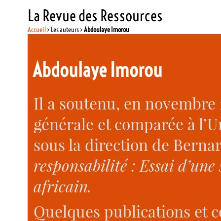
La Revue des Ressources
Accueil
> Les auteurs >
Abdoulaye Imorou
Abdoulaye Imorou
Il a soutenu, en novembre 
générale et comparée à l’U
sous la direction de Berna
responsabilité : Essai d’une 
africain.
Quelques publications et 