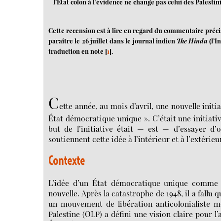
l’État colon à l’évidence ne change pas celui des Palesti
Cette recension est à lire en regard du commentaire précis 
paraître le 26 juillet dans le journal indien
The Hindu
(l’I
traduction en note
[
1
]
.
C
ette année, au mois d’avril, une nouvelle init
État démocratique unique ». C’était une initiativ
but de l’initiative était — est — d’essayer d
soutiennent cette idée à l’intérieur et à l’extérieu
Contexte
L’idée d’un État démocratique unique comme se
nouvelle. Après la catastrophe de 1948, il a fall
un mouvement de libération anticolonialiste mo
Palestine (OLP) a défini une vision claire pour l’