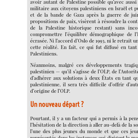
avoir autant de Palestine possible qu’avec aussi
militaire aux citoyens palestiniens en Israël et 
et de la bande de Gaza après la guerre de juin
propositions de paix, visèrent à résoudre la cont
de la Palestine historique restant) sans inc
compromettre l’équilibre démographique de l’Ét
écrasée. Ni l’accord d’Oslo de 1993, ni le retrait 
cette réalité. En fait, ce qui fut diffusé en tan
Palestiniens.
Néanmoins, malgré ces développements tragiqu
palestinien — qu’il s’agisse de l’OLP, de l’Autor
d’adhérer aux solutions à deux États en tant que
palestinienne, il sera très difficile d’offrir d’
d’origine de l’OLP.
Un nouveau départ ?
Pourtant, il y a un facteur qui a permis à la pen
l’hésitation de la direction à aller au-delà de la s
l’une des plus jeunes du monde et que ces jeun
représentés dans les instances qui dirigent le m