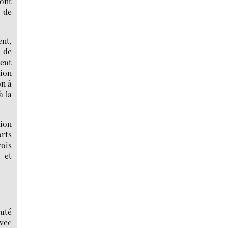
sont
t de
nt,
 de
peut
tion
on à
à la
nion
orts
ois
 et
uté
avec