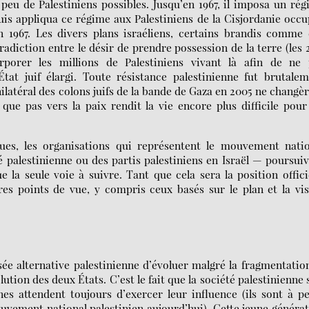
 peu de Palestiniens possibles. Jusqu’en 1967, il imposa un ré
puis appliqua ce régime aux Palestiniens de la Cisjordanie occ
 1967. Les divers plans israéliens, certains brandis comme
radiction entre le désir de prendre possession de la terre (les
orporer les millions de Palestiniens vivant là afin de ne 
at juif élargi. Toute résistance palestinienne fut brutale
unilatéral des colons juifs de la bande de Gaza en 2005 ne changè
t que pas vers la paix rendit la vie encore plus difficile pour
es, les organisations qui représentent le mouvement natio
ité palestinienne ou des partis palestiniens en Israël — poursui
 la seule voie à suivre. Tant que cela sera la position offici
autres points de vue, y compris ceux basés sur le plan et la vi
sée alternative palestinienne d’évoluer malgré la fragmentatio
olution des deux États. C’est le fait que la société palestinienne 
es attendent toujours d’exercer leur influence (ils sont à p
ouvement national palestinien aujourd’hui). Cette jeune généra