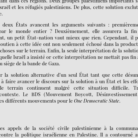
ivant dans ces régions. Deux groupes palestiniens importants 
raël et les réfugiés palestiniens. De plus, cette solution exclu
e.
 à deux États avancent les arguments suivants : premièreme
ar le monde entier ? Deuxièmement, elle assurera la fin
ent, un petit État-nation vaut mieux que rien. Cependant, il 
soutien à cette idée ont non seulement échoué dans la produc
hoses sur le terrain. Enfin, la seule interprétation de la soluti
uelle Israël a insisté or cette interprétation ne mettait pas fin 
u siège de la bande de Gaza.
er la solution alternative d’un seul État tant que cette désu
 à faire avancer le discours sur la solution à un État et les eff
terrain continuent malgré cette situation difficile. Tr
contexte. Le BDS (Mouvement Boycott, Désinvestissement
les différents mouvements pour le
One Democratic State
.
 appels de la société civile palestinienne à la communa
ontre la politique israélienne en Palestine. Il a contourné 