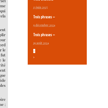
raël
tème
13 juin 2025
 qui
cela
Trois phrases —
9 décembre 2024
ment
plir
Trois phrases —
our
19 août 2024
cord
r le
<
 fut
>
e le
rité
ient
ique
cide
 des
oire
me ;