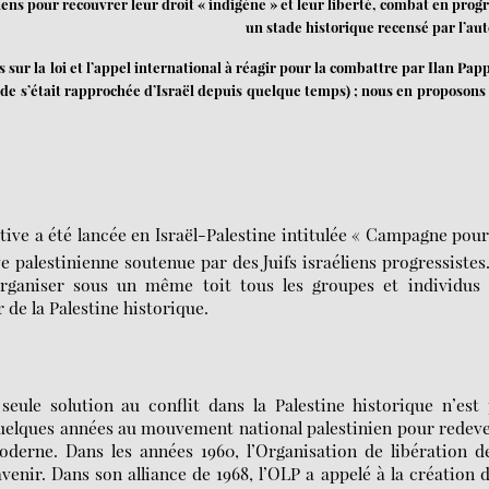
niens pour recouvrer leur droit « indigène » et leur liberté, combat en progr
un stade historique recensé par l’aut
sur la loi et l’appel international à réagir pour la combattre par Ilan Papp
nde s’était rapprochée d’Israël depuis quelque temps) ; nous en proposons
iative a été lancée en Israël-Palestine intitulée « Campagne pou
e palestinienne soutenue par des Juifs israéliens progressistes
’organiser sous un même toit tous les groupes et individus 
r de la Palestine historique.
ule solution au conflit dans la Palestine historique n’est 
u quelques années au mouvement national palestinien pour redev
derne. Dans les années 1960, l’Organisation de libération d
avenir. Dans son alliance de 1968, l’OLP a appelé à la création 