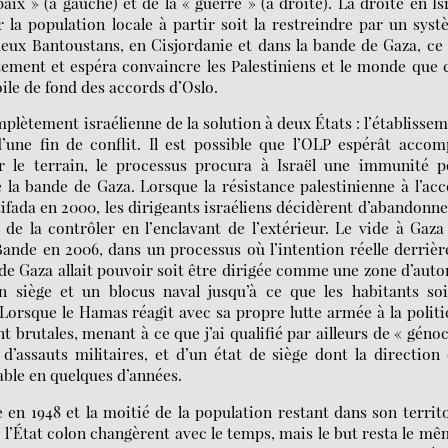
 » (à gauche) et de la « guerre » (à droite). La droite en Is
r la population locale à partir soit la restreindre par un sys
 deux Bantoustans, en Cisjordanie et dans la bande de Gaza, ce
ctement et espéra convaincre les Palestiniens et le monde que 
oile de fond des accords d’Oslo.
plètement israélienne de la solution à deux États : l’établisse
une fin de conflit. Il est possible que l’OLP espérât accom
r le terrain, le processus procura à Israël une immunité p
e la bande de Gaza. Lorsque la résistance palestinienne à l’ac
tifada en 2000, les dirigeants israéliens décidèrent d’abandonne
de la contrôler en l’enclavant de l’extérieur. Le vide à Gaza
ande en 2006, dans un processus où l’intention réelle derrièr
 de Gaza allait pouvoir soit être dirigée comme une zone d’auto
un siège et un blocus naval jusqu’à ce que les habitants so
Lorsque le Hamas réagit avec sa propre lutte armée à la polit
nt brutales, menant à ce que j’ai qualifié par ailleurs de « géno
’assauts militaires, et d’un état de siège dont la direction
able en quelques d’années.
en 1948 et la moitié de la population restant dans son territ
 l’État colon changèrent avec le temps, mais le but resta le mê