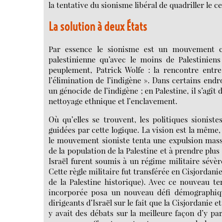
la tentative du sionisme libéral de quadriller le ce
La solution à deux États
Par essence le sionisme est un mouvement co
palestinienne qu’avec le moins de Palestiniens
peuplement, Patrick Wolfe : la rencontre entre
l’élimination de l’indigène ». Dans certains end
un génocide de l’indigène ; en Palestine, il s’agît
nettoyage ethnique et l’enclavement.
Où qu’elles se trouvent, les politiques sioniste
guidées par cette logique. La vision est la même,
le mouvement sioniste tenta une expulsion massi
de la population de la Palestine et à prendre plus
Israël furent soumis à un régime militaire sévèr
Cette règle militaire fut transférée en Cisjordani
de la Palestine historique). Avec ce nouveau ter
incorporée posa un nouveau défi démographique
dirigeants d’Israël sur le fait que la Cisjordanie 
y avait des débats sur la meilleure façon d’y p