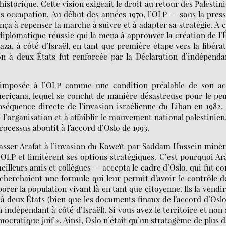
istorique. Cette vision exigeait le droit au retour des Palestin
us occupation. Au début des années 1970, l’OLP — sous la pres
ça à repenser la marche à suivre et à adapter sa stratégie. A 
iplomatique réussie qui la mena à approuver la création de l’
za, à côté d’Israël, en tant que première étape vers la libéra
n à deux États fut renforcée par la Déclaration d’indépend
t imposée à l’OLP comme une condition préalable de son ac
ericana, lequel se conclut de manière désastreuse pour le pe
séquence directe de l’invasion israélienne du Liban en 1982,
’organisation et à affaiblir le mouvement national palestinien
rocessus aboutit à l’accord d’Oslo de 1993.
 Yasser Arafat à l’invasion du Koweït par Saddam Hussein minè
’OLP et limitèrent ses options stratégiques. C’est pourquoi Ar
illeurs amis et collègues — accepta le cadre d’Oslo, qui fut c
s cherchaient une formule qui leur permît d’avoir le contrôle d
porer la population vivant là en tant que citoyenne. Ils la vendi
à deux États (bien que les documents finaux de l’accord d’Osl
 indépendant à côté d’Israël). Si vous avez le territoire et non
cratique juif ». Ainsi, Oslo n’était qu’un stratagème de plus 