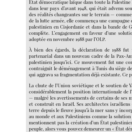
État démocratique laïque dans toute la Palestine h
dans leur pays d’avant 1948, qui était advenu so
des réalités changeantes sur le terrain — commen
de la lutte armée, elle commença une campagne d
palestinien en Cisjordanie et dans la bande de Ga
complète. L’engagement en faveur d’une solutio
adoptée en novembre 1988 par l’OLP.
À bien des égards, la déclaration de 1988 fu
partenarial dans un nouveau cadre de la Pax-Am
palestinien jusqu’ici. Ce mouvement fut une con
contraignit le déménagement à Tunis du siège de l
qui aggrava sa fragmentation déjà existante. Ce p
La chute de l’Union soviétique et le soutien de
considérablement la position internationale de l
— malgré les avertissements de certains de ses me
et construit en Israël. Ses architectes israélien
terre depuis le fleuve jusqu’à la mer sans y incor
au monde et aux Palestiniens comme la solution 
mentionnent pas la création d’un État palestinien
peuple, alors vous pouvez demeurer un « État démo