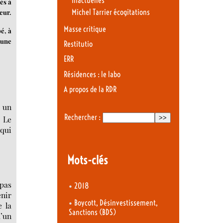
Inactuelles
ès à
Michel Tarrier écogitations
eur.
Masse critique
é, à
 une
Restitutio
ERR
Résidences : le labo
A propos de la RDR
r un
Rechercher :
. Le
qui
Mots-clés
pas
•
2018
enir
•
Boycott, Désinvestissement,
e la
Sanctions (BDS)
d’un