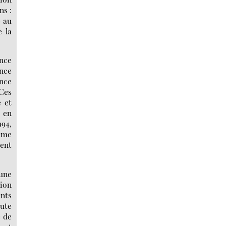
ns :
e au
e la
ance
nce
ance
 Ces
é et
s en
994,
même
ent
’une
tion
nts
ute
e de