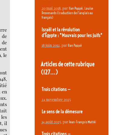
20 mai 2018
, par
,
Ilan Pappé
Louise
Desrenards (traduction de l’anglais au
français)
rre
Israël et la révolution
d’Égypte : "Mauvais pour les juifs"
e de
e de
18 juin 2012
, par
Ilan Pappé
ment
, le
Articles de cette rubrique
(127…)
sont
948,
itié
Trois citations —
t en
aux.
24 novembre 2025
ants
tait
Le sens de la démesure
les
14 août 2025
, par
Jean-François Mattéi
, il
ques
Trois citations —