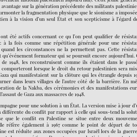
s avantage sur la génération précédente des militants palestinie
surmonter la fragmentation physique que le sionisme a imposé
ien à la vision d’un seul État et son scepticisme à l’égard d
s ont été actifs concernant ce qu l’on peut qualifier de résist
 : à la fois comme une répétition générale pour une résista
e quand les circonstances ne la permettent pas. Cette résist
ant qu’événement formateur qui se poursuit encore aujourd’hui.
ts de 1948, les reconstruisent comme ils étaient dans le pass
e comporteront lorsque le droit du retour palestinien sera mi
Gaza qui manifestaient sur la clôture qui les étrangle depuis 1
urner dans leurs villages de l’autre côté de la barrière. En 
ation de la Nakba, des cérémonies et des manifestations eur
t l’assaut de Gaza aux massacres de 1948.
ampagne pour une solution à un État. La version mise à jour d
 différente du conflit par rapport à celle qui sous-tend la solu
se que le conflit en Palestine se situe entre deux mouveme
Elle réfère également à 1967 comme le point de départ de to
tine est réduite aux zones occupées par Israël lors de la guerr