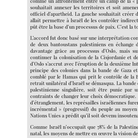
comme un affrontement entre un camp de la « paix
souhaitait annexer les territoires et soit amene
officiel d’apartheid. La gauche souhaitait créer
allait permettre à Israël de les contrôler indire
pût être la base d’un processus de paix. C’est la t
L’accord fut donc basé sur une interprétation com
de deux bantoustans palestiniens en échange d’
davantage grâce au processus d’Oslo, mais su
continuer la colonisation de la Cisjordanie et d
d’Oslo s’accrut avec l’éruption de la deuxième In
principe des colonies dans la bande de Gaza et 
comblé par le Hamas qui prit le contrôle de la B
retrait unilatéral d’Israël se démasqua. La bande
palestinienne singulière, soit être punie par 
contraints de changer leur choix démocratique. 
d’étranglement, les représailles israéliennes fure
incrémental » (progressif) du peuple au moyen d
Nations Unies a prédit qu’il soit devenu insouten
Comme Israël n’occupait que 78% de la Palestine 
natal, les moyens de mettre en œuvre la vision de