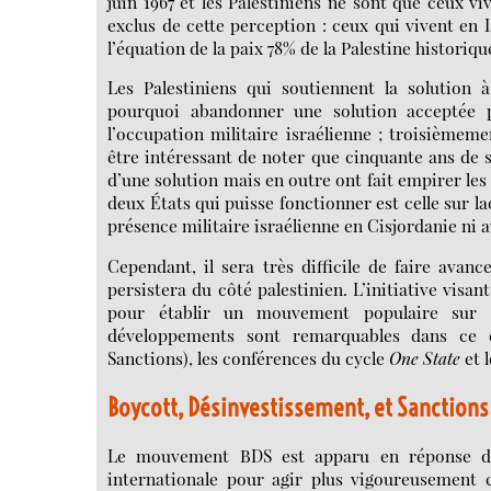
juin 1967 et les Palestiniens ne sont que ceux v
exclus de cette perception : ceux qui vivent en Is
l’équation de la paix 78% de la Palestine historiqu
Les Palestiniens qui soutiennent la solution
pourquoi abandonner une solution acceptée p
l’occupation militaire israélienne ; troisièmem
être intéressant de noter que cinquante ans de 
d’une solution mais en outre ont fait empirer les c
deux États qui puisse fonctionner est celle sur laq
présence militaire israélienne en Cisjordanie ni a
Cependant, il sera très difficile de faire avanc
persistera du côté palestinien. L’initiative visant
pour établir un mouvement populaire sur le 
développements sont remarquables dans ce 
Sanctions), les conférences du cycle
One State
et 
Boycott, Désinvestissement, et Sanctions
Le mouvement BDS est apparu en réponse des
internationale pour agir plus vigoureusement c