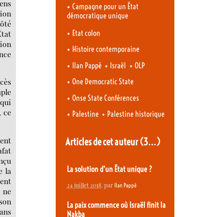
iens
•
Campagne pour un État
sion
démocratique unique
côté
•
Etat colon
État
tion
•
Histoire contemporaine
ance
•
•
•
Ilan Pappé
Israël
OLP
•
cès
One Democratic State
uple
•
Onse State Conférences
 qui
, ce
•
•
Palestine
Palestine historique
rent
Articles de cet auteur
(3…)
afat
onçu
La solution d’un État unique ?
e la
rent
24 juillet 2018
, par
Ilan Pappé
o ne
 son
La paix commence où Israël finit la
dans
Nakba