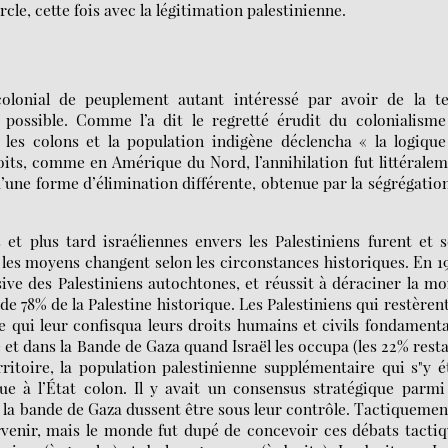
rcle, cette fois avec la légitimation palestinienne.
lonial de peuplement autant intéressé par avoir de la te
 possible. Comme l’a dit le regretté érudit du colonialism
 les colons et la population indigène déclencha « la logiqu
roits, comme en Amérique du Nord, l’annihilation fut littérale
 d’une forme d’élimination différente, obtenue par la ségrégation
s et plus tard israéliennes envers les Palestiniens furent et 
 les moyens changent selon les circonstances historiques. En 1
ve des Palestiniens autochtones, et réussit à déraciner la mo
 de 78% de la Palestine historique. Les Palestiniens qui restèren
e qui leur confisqua leurs droits humains et civils fondament
e et dans la Bande de Gaza quand Israël les occupa (les 22% rest
ritoire, la population palestinienne supplémentaire qui s"y é
 à l’État colon. Il y avait un consensus stratégique parmi 
et la bande de Gaza dussent être sous leur contrôle. Tactiquement
arvenir, mais le monde fut dupé de concevoir ces débats tacti