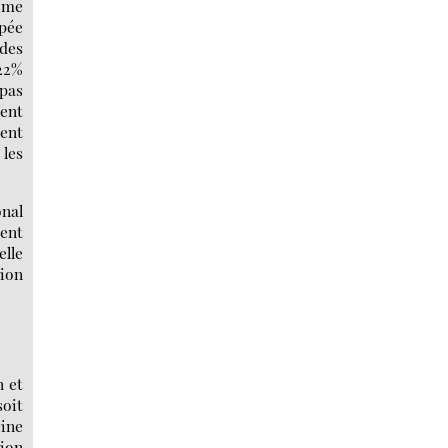
gime
upée
 des
 22%
pas
ment
rent
 les
nal
vent
elle
sion
n et
soit
eine
tion