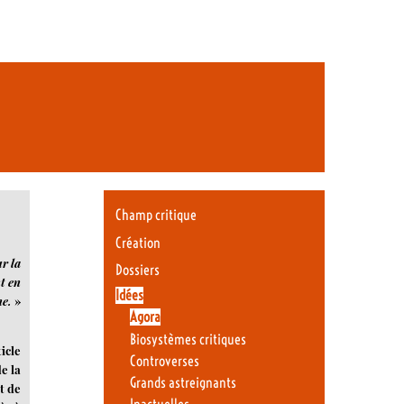
Champ critique
Création
r la
Dossiers
nt en
Idées
ne.
»
Agora
Biosystèmes critiques
icle
Controverses
e la
Grands astreignants
t de