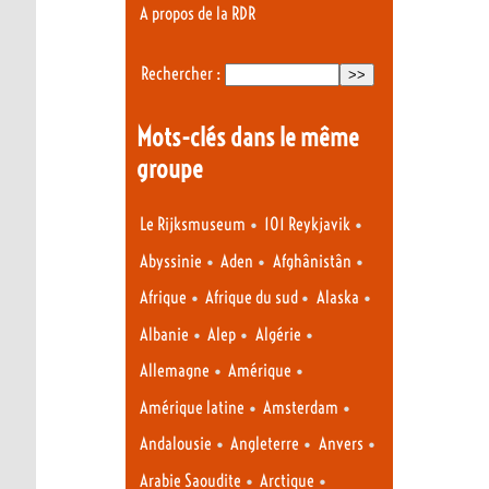
A propos de la RDR
Rechercher :
Mots-clés dans le même
groupe
•
•
Le Rijksmuseum
101 Reykjavik
•
•
•
Abyssinie
Aden
Afghânistân
•
•
•
Afrique
Afrique du sud
Alaska
•
•
•
Albanie
Alep
Algérie
•
•
Allemagne
Amérique
•
•
Amérique latine
Amsterdam
•
•
•
Andalousie
Angleterre
Anvers
•
•
Arabie Saoudite
Arctique