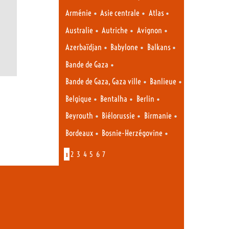
•
•
•
Arménie
Asie centrale
Atlas
•
•
•
Australie
Autriche
Avignon
•
•
•
Azerbaïdjan
Babylone
Balkans
•
Bande de Gaza
•
•
Bande de Gaza, Gaza ville
Banlieue
•
•
•
Belgique
Bentalha
Berlin
•
•
•
Beyrouth
Biélorussie
Birmanie
•
•
Bordeaux
Bosnie-Herzégovine
1
2
3
4
5
6
7