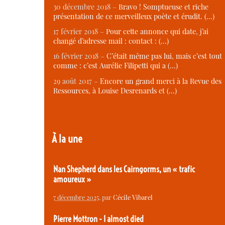
30 décembre 2018 –
Bravo ! Somptueuse et riche
présentation de ce merveilleux poète et érudit. (…)
17 février 2018 –
Pour cette annonce qui date, j’ai
changé d’adresse mail : contact : (…)
16 février 2018 –
C’était même pas lui, mais c’est tout
comme : c’est Aurélie Filipetti qui a (…)
29 août 2017 –
Encore un grand merci à la Revue des
Ressources, à Louise Desrenards et (…)
À la une
Nan Shepherd dans les Cairngorms, un « trafic
amoureux »
7 décembre 2025
, par
Cécile Vibarel
Pierre Mottron - I almost died