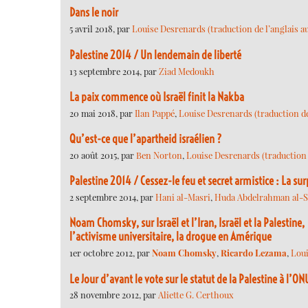
Dans le noir
5 avril 2018, par
Louise Desrenards (traduction de l’anglais au
Palestine 2014 / Un lendemain de liberté
13 septembre 2014, par
Ziad Medoukh
La paix commence où Israël finit la Nakba
20 mai 2018, par
Ilan Pappé
,
Louise Desrenards (traduction de 
Qu’est-ce que l’apartheid israélien ?
20 août 2015, par
Ben Norton
,
Louise Desrenards (traduction d
Palestine 2014 / Cessez-le feu et secret armistice : La su
2 septembre 2014, par
Hani al-Masri
,
Huda Abdelrahman al-S
Noam Chomsky, sur Israël et l’Iran, Israël et la Palestine,
l’activisme universitaire, la drogue en Amérique
1er octobre 2012, par
Noam Chomsky
,
Ricardo Lezama
,
Loui
Le Jour d’avant le vote sur le statut de la Palestine à l’ON
28 novembre 2012, par
Aliette G. Certhoux