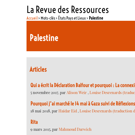
La Revue des Ressources
Accueil
> Mots-clés > États Pays et Lieux >
Palestine
Palestine
Articles
Qui a écrit la Déclaration Balfour et pourquoi : La conne
5 novembre 2017, par
Alison Weir
,
Louise Desrenards (traduct
Pourquoi j’ai marché le 14 mai à Gaza suivi de Réflexion
18 mai 2018, par
Haidar Eid
,
Louise Desrenards (traduction de
Rita
9 mars 2015, par
Mahmoud Darwich