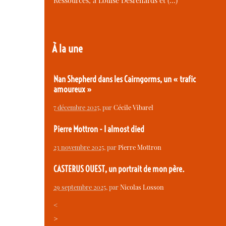
Ressources, à Louise Desrenards et (…)
À la une
Nan Shepherd dans les Cairngorms, un « trafic
amoureux »
7 décembre 2025
, par
Cécile Vibarel
Pierre Mottron - I almost died
23 novembre 2025
, par
Pierre Mottron
CASTERUS OUEST, un portrait de mon père.
29 septembre 2025
, par
Nicolas Losson
<
>