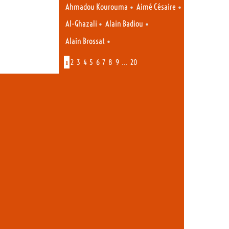
•
•
Ahmadou Kourouma
Aimé Césaire
•
•
Al-Ghazali
Alain Badiou
•
Alain Brossat
1
…
2
3
4
5
6
7
8
9
20