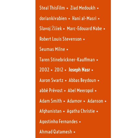
•
•
Steal ThisFilm
Ziad Medoukh
•
•
doriankivabien
Hani al-Masri
•
•
Slavoj Žižek
Marc-Edouard Nabe
•
Robert Louis Stevenson
•
Seumas Milne
•
Taren Stinebrickner-Kauffman
•
•
•
2002
2012
Joseph Nasr
•
•
Aaron Swartz
Abbas Beydoun
•
•
abbé Prévost
Abel Meeropol
•
•
•
Adam Smith
Adamov
Adanson
•
•
Afghanistan
Agatha Christie
•
Agostinho Fernandes
•
Ahmad Qatamesh