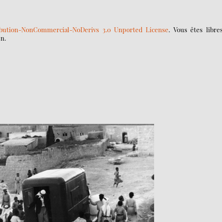
bution-NonCommercial-NoDerivs 3.0 Unported License
. Vous êtes libre
en.