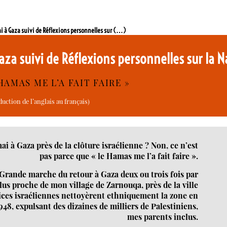
ai à Gaza suivi de Réflexions personnelles sur (…)
aza suivi de Réflexions personnelles sur la 
HAMAS ME L’A FAIT FAIRE »
uction de l’anglais au français)
ai à Gaza près de la clôture israélienne ? Non, ce n’est
pas parce que « le Hamas me l’a fait faire ».
a Grande marche du retour à Gaza deux ou trois fois par
lus proche de mon village de Zarnouqa, près de la ville
ices israéliennes nettoyèrent ethniquement la zone en
948, expulsant des dizaines de milliers de Palestiniens,
mes parents inclus.