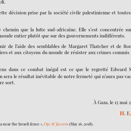
li.
te décision prise par la société civile palestinienne et toutes
chemin que la lutte sud-africaine. Elle s’est concentrée su
 monde entier plutôt que sur des gouvernements indifférents.
tenir de l’aide des semblables de Margaret Thatcher et de Ro
aires et aux citoyens du monde de résister aux crimes commis
iens dans ce combat inégal est ce que le regretté Edward S
in sera le résultat inévitable de notre fermeté qui n’aura pas vac
re sort.
À Gaza, le 15 mai 
H. E
 near the Israeli fence »,
Op/
Al Jazeera
(May 16, 2018).