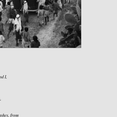
d I,
,
ashes, from