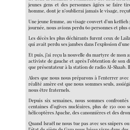
jeunes gens et des personnes âgées se faire tir
homme, dont je n’oublierai jamais le visage, reçut
Une jeune femme, au visage couvert d’un keffieh pa
journée, nous avions perdu 60 personnes et plus d
Les décès les plus déchirants furent ceux de Lai
qui avait perdu ses jambes dans l’explosion d’une
Et puis, j’ai reçu la nouvelle du martyre de mon a
activiste de gauche et après l’obtention de son di
que présentateur à la station de radio Al-Shaab. I
Alors que nous nous préparons à l’enterrer avec
réalité amère est que nous sommes seuls, assiég
nous être fraternels.
Depuis six semaines, nous sommes confrontés 
centaines d’ogives nucléaires, plus de 150 000 
hélicoptères Apache, des canonnières et des dron
Quand Israël ne nous tue pas avec ses snipers ou 
l’état de siège de Gaza nous laisse vivre dans de