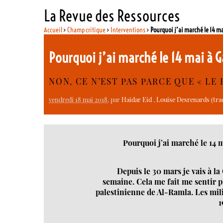
La Revue des Ressources
Accueil
>
Champ critique
>
Interventions
>
Pourquoi j’ai marché le 14 m
Pourquoi j’ai marché le 14 mai à G
NON, CE N’EST PAS PARCE QUE « LE 
vendredi 18 mai 2018
, par
Haidar Eid
,
Louise Desrenards (trad
Pourquoi j’ai marché le 14 m
Depuis le 30 mars je vais à l
semaine. Cela me fait me sentir p
palestinienne de Al-Ramla. Les mil
1