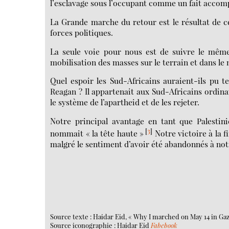
l’esclavage sous l’occupant comme un fait accomp
La Grande marche du retour est le résultat de cet
forces politiques.
La seule voie pour nous est de suivre le même 
mobilisation des masses sur le terrain et dans le
Quel espoir les Sud-Africains auraient-ils pu 
Reagan ? Il appartenait aux Sud-Africains ordin
le système de l’apartheid et de les rejeter.
Notre principal avantage en tant que Palestin
[
3
]
nommait « la tête haute »
Notre victoire à la f
malgré le sentiment d’avoir été abandonnés à not
Source texte : Haidar Eid, « Why I marched on May 14 in Gaza
Source iconographie : Haidar Eid
Fabebook