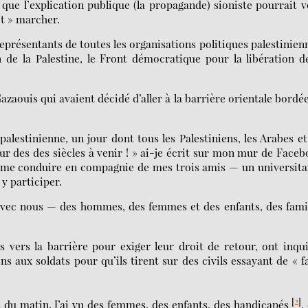
que l’explication publique (la propagande) sioniste pourrait 
it » marcher.
résentants de toutes les organisations politiques palestinien
n de la Palestine, le Front démocratique pour la libération d
 Gazaouis qui avaient décidé d’aller à la barrière orientale bordé
palestinienne, un jour dont tous les Palestiniens, les Arabes et
ur des des siècles à venir ! » ai-je écrit sur mon mur de Face
ur me conduire en compagnie de mes trois amis — un universita
y participer.
s avec nous — des hommes, des femmes et des enfants, des fami
 vers la barrière pour exiger leur droit de retour, ont inqu
 aux soldats pour qu’ils tirent sur des civils essayant de « f
[
2
]
 du matin. J’ai vu des femmes, des enfants, des handicapés
,