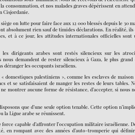
à la consommation, et nos malades graves dépérissent en atten
n Cisjordanie.
siège on lutte pour faire face aux 12 000 blessés depuis le 30 m
t absolument rien sauf de timides déclarations. En réalité, ils
, et à ce jour, les attitudes internationales officielles sont
les dirigeants arabes sont restés silencieux sur les atroci
ls nous demandent de rester silencieux à Gaza, le plus grand
as déranger les occupants israéliens.
 domestiques palestiniens », comme les esclaves de maison 
cs et se satisfaisaient de manger les restes de leurs tables. 
 ne montrer aucune forme de résistance, d’accepter, si nous 
isposons que d’une seule option tenable. Cette option n’impl
ou la Ligue arabe se réunissent.
e force capable d’affronter l’occupation militaire israélienne. 
té, en rompant avec des années d’auto-tromperie qui défini