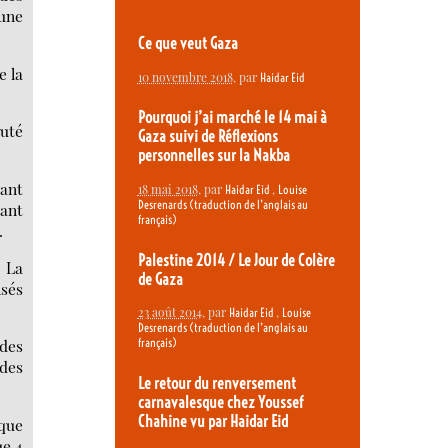
eune
Ce que veut Gaza
e la
10 novembre 2018
, par
Haidar Eid
Pourquoi j’ai marché le 14 mai à
puté
Gaza suivi de Réflexions
personnelles sur la Nakba
iant
18 mai 2018
, par
,
Haidar Eid
Louise
Desrenards (traduction de l’anglais au
tant
français)
.
Palestine 2014 / Le Jour de Colère
. La
de Gaza
nsés
23 août 2014
, par
,
Haidar Eid
Louise
Desrenards (traduction de l’anglais au
français)
des
 des
Le retour du renversement
carnavalesque chez Youssef
Chahine vu par Haidar Eid
 que
ue 4