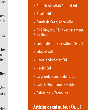
vous
•
Amneh Abdullah Ahmed Eid
•
Apartheid
nes,
e la
•
Bande de Gaza, Gaza ville
•
BDS (Boycot, Désinvestissement,
e de
Sanctions)
•
•
colonialisme
Création d’Israël
 les
•
Edward Said
book
ire,
•
Hafez Abdulhafez Eid
•
Haidar Eid
lles
•
La grande marche du retour
•
•
Laila El-Ghandour
Nakba
iété
•
•
aire
Palestine
Zarnouqa
Articles de cet auteur
(4…)
 des