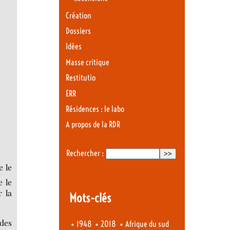
Création
Dossiers
Idées
Masse critique
Restitutio
ERR
Résidences : le labo
A propos de la RDR
Rechercher :
e le
e le
r la
Mots-clés
 des
•
•
•
1948
2018
Afrique du sud