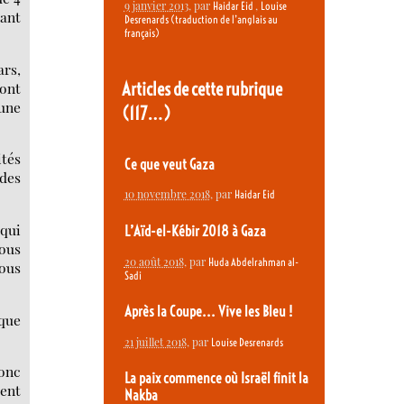
9 janvier 2013
, par
,
Haidar Eid
Louise
dant
Desrenards (traduction de l’anglais au
français)
ars,
Articles de cette rubrique
 ont
 une
(117…)
tés
Ce que veut Gaza
 des
10 novembre 2018
, par
Haidar Eid
qui
L’Aïd-el-Kébir 2018 à Gaza
Nous
20 août 2018
, par
Huda Abdelrahman al-
nous
Sadi
Après la Coupe... Vive les Bleu !
ique
21 juillet 2018
, par
Louise Desrenards
Donc
La paix commence où Israël finit la
rent
Nakba