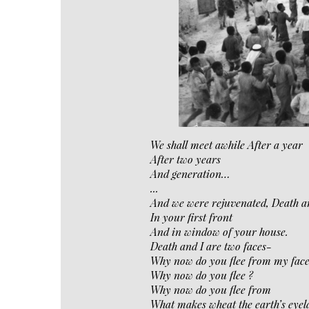
We shall meet awhile After a year
After two years
And generation…
...
And we were rejuvenated, Death an
In your first front
And in window of your house.
Death and I are two faces-
Why now do you flee from my face
Why now do you flee ?
Why now do you flee from
What makes wheat the earth’s eyel