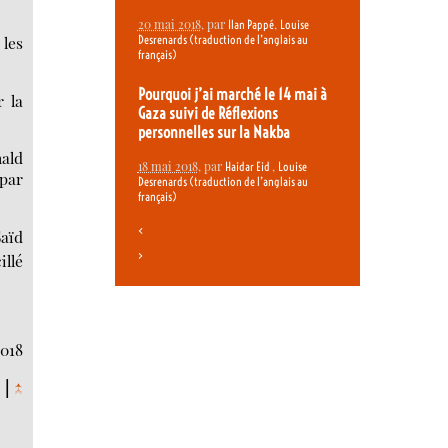
20 mai 2018
, par
,
Ilan Pappé
Louise
Desrenards (traduction de l’anglais au
 les
français)
Pourquoi j’ai marché le 14 mai à
r la
Gaza suivi de Réflexions
personnelles sur la Nakba
nald
18 mai 2018
, par
,
Haidar Eid
Louise
 par
Desrenards (traduction de l’anglais au
français)
<
aïd
>
illé
2018
.
|
↑