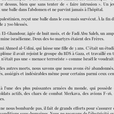
er dessus, bien que sans tenter de « faire intrusion ». Un j
 une balle dans l’abdomen et ne parvint jamais à l’hôpital.
lestinien, reçut une balle dans le cou mais survécut. À la fin d
e 2 700 blessés.
la El-Ghandour, âgée de huit mois, et de Fadi Abu Saleh, un am
 mine israélienne. Deux des 60 martyrs étaient des Frères.
mi Ahmed al-Udini, qui laisse une fille de 3 ans. C’était un étud
plôme il avait rejoint le groupe du BDS à Gaza, et travaillé en 
l n’était pas une « menace terroriste » comme Israël le voudrait
 les autres morts, nous savons que nous avons été abandonnés
és, assiégés et indésirables même pour certains parmi ceux ce
à l’une des plus puissantes armées du monde, qui possède 
soldats actifs, des chars de combat Merkava, des avions F-16,
es.
ne nous bombarde pas, il fait de grands efforts pour s’assurer
s conditions sous-humaines. Nous ne recevons de l’électricité q