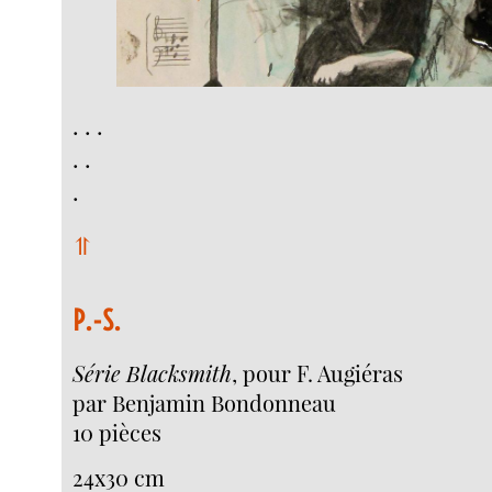
. . .
. .
.
⥣
P.-S.
Série Blacksmith
, pour F. Augiéras
par Benjamin Bondonneau
10 pièces
24x30 cm