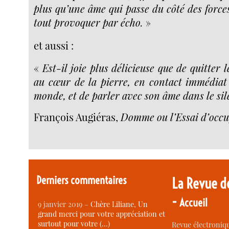
plus qu’une âme qui passe du côté des forc
tout provoquer par écho.
»
et aussi :
«
Est-il joie plus délicieuse que de quitter
au cœur de la pierre, en contact immédiat 
monde, et de parler avec son âme dans le sil
François Augiéras,
Domme ou l’Essai d’occ
Derniers commentaires
La Revue d
-
Accueil
9 janvier 2019 –
Chère Liliane, Un
grand merci pour votre appréciation et
surtout pour votre (…)
Revue électroniqu