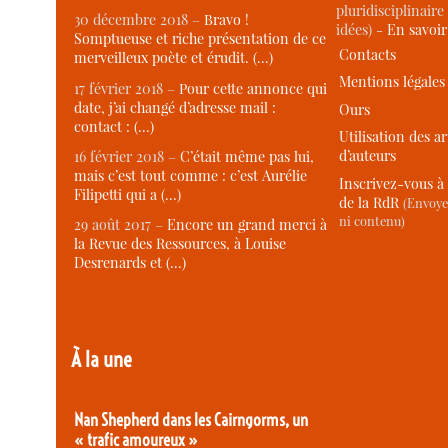
pluridisciplinaire 
30 décembre 2018 –
Bravo !
idées) -
En savoi
Somptueuse et riche présentation de ce
Contacts
merveilleux poète et érudit. (…)
Mentions légales
17 février 2018 –
Pour cette annonce qui
date, j’ai changé d’adresse mail :
Ours
contact : (…)
Utilisation des ar
d’auteurs
16 février 2018 –
C’était même pas lui,
mais c’est tout comme : c’est Aurélie
Inscrivez-vous à 
Filipetti qui a (…)
de la RdR
(Envoye
ni contenu)
29 août 2017 –
Encore un grand merci à
la Revue des Ressources, à Louise
Desrenards et (…)
À la une
Nan Shepherd dans les Cairngorms, un
« trafic amoureux »