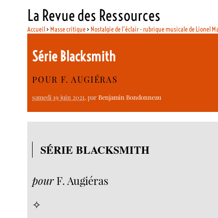
La Revue des Ressources
Accueil
>
Masse critique
>
Nostalgie de l’éclair - rubrique musicale de Lionel M
Série Blacksmith
POUR F. AUGIÉRAS
samedi 19 juin 2021
, par
Benjamin Bondonneau
SÉRIE BLACKSMITH
pour
F. Augiéras
✧