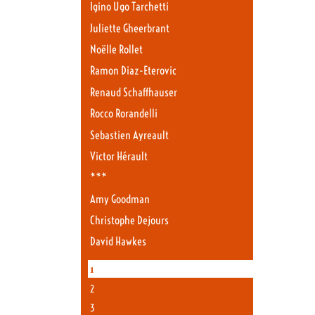
Igino Ugo Tarchetti
Juliette Gheerbrant
Noëlle Rollet
Ramon Diaz-Eterovic
Renaud Schaffhauser
Rocco Rorandelli
Sebastien Ayreault
Victor Hérault
***
Amy Goodman
Christophe Dejours
David Hawkes
1
2
3