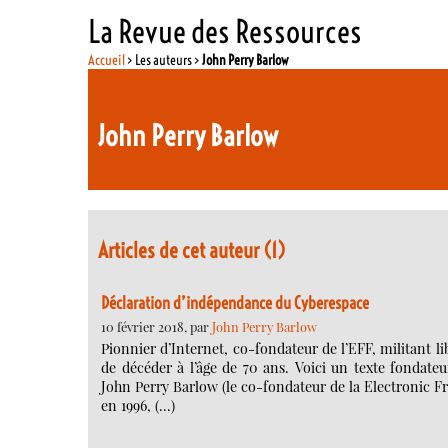
La Revue des Ressources
Accueil
> Les auteurs >
John Perry Barlow
John Perry Barlow
Articles de cet auteur (1)
Déclaration d’indépendance du Cyberespace
10 février 2018, par
John Perry Barlow
Pionnier d’Internet, co-fondateur de l’EFF, militant li
de décéder à l’âge de 70 ans. Voici un texte fondate
John Perry Barlow (le co-fondateur de la Electronic Fr
en 1996, (…)