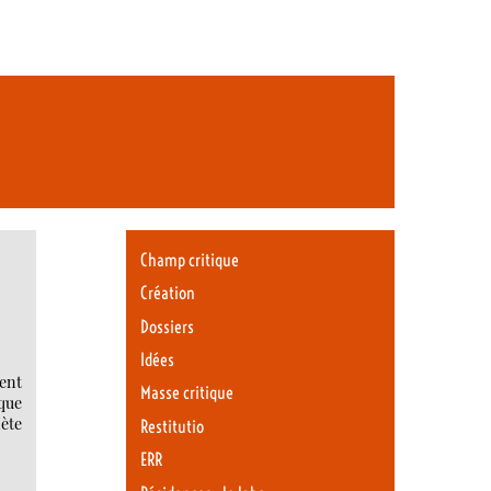
Champ critique
Création
Dossiers
Idées
ient
Masse critique
 que
nète
Restitutio
ERR