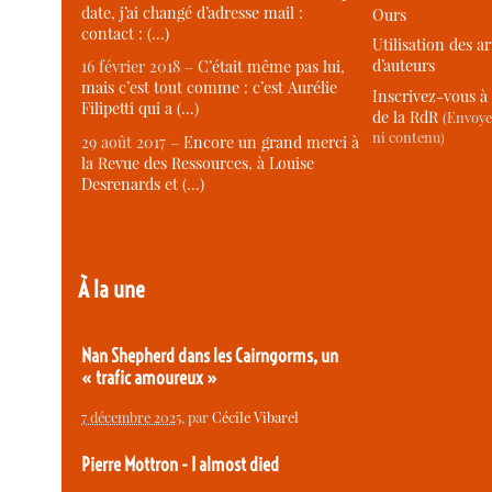
date, j’ai changé d’adresse mail :
Ours
contact : (…)
Utilisation des ar
d’auteurs
16 février 2018 –
C’était même pas lui,
mais c’est tout comme : c’est Aurélie
Inscrivez-vous à 
Filipetti qui a (…)
de la RdR
(Envoye
ni contenu)
29 août 2017 –
Encore un grand merci à
la Revue des Ressources, à Louise
Desrenards et (…)
À la une
Nan Shepherd dans les Cairngorms, un
« trafic amoureux »
7 décembre 2025
, par
Cécile Vibarel
Pierre Mottron - I almost died