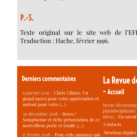
P.-S.
Texte original sur le site web de l’EFF
Traduction : Hache, février 1996.
Derniers commentaires
La Revue d
-
Accueil
9 janvier 2019 –
Chère Liliane, Un
grand merci pour votre appréciation et
surtout pour votre (…)
Revue électroniqu
pluridisciplinaire 
30 décembre 2018 –
Bravo !
idées) -
En savoi
Somptueuse et riche présentation de ce
Contacts
merveilleux poète et érudit. (…)
Mentions légales
17 février 2018 –
Pour cette annonce qui