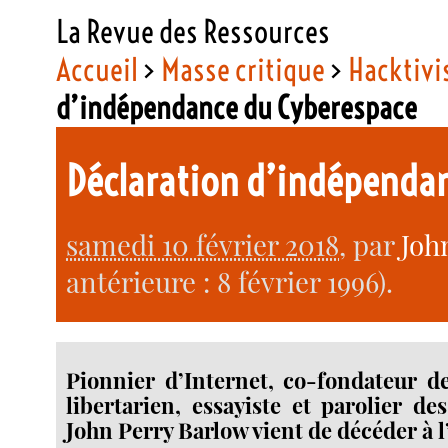
La Revue des Ressources
Accueil
>
Masse critique
>
Hacktiv
d’indépendance du Cyberespace
Déclaration d’indépenda
samedi 10 février 2018
, par
Joh
antérieure : 8 février 1996).
Pionnier d’Internet, co-fondateur de
libertarien, essayiste et parolier de
John Perry Barlow vient de décéder à l