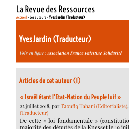
La Revue des Ressources
Accueil
> Les auteurs >
Yves Jardin (Traducteur)
Yves Jardin (Traducteur)
Voir en ligne :
Association France Palestine Solidarité
Articles de cet auteur (1)
« Israël étant l’Etat-Nation du Peuple Juif »
22 juillet 2018, par
Taoufiq Tahani (Editorialiste)
(Traducteur)
De cette « loi fondamentale » (constitutio
majorité des députés de la Knesset le 19 juil