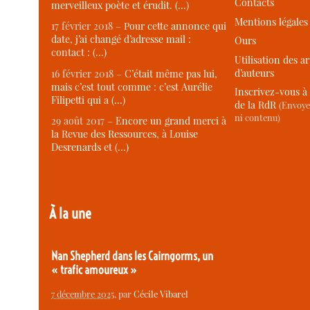
Contacts
merveilleux poète et érudit. (…)
Mentions légales
17 février 2018 –
Pour cette annonce qui
date, j’ai changé d’adresse mail :
Ours
contact : (…)
Utilisation des ar
d’auteurs
16 février 2018 –
C’était même pas lui,
mais c’est tout comme : c’est Aurélie
Inscrivez-vous à 
Filipetti qui a (…)
de la RdR
(Envoye
ni contenu)
29 août 2017 –
Encore un grand merci à
la Revue des Ressources, à Louise
Desrenards et (…)
À la une
Nan Shepherd dans les Cairngorms, un
« trafic amoureux »
7 décembre 2025
, par
Cécile Vibarel