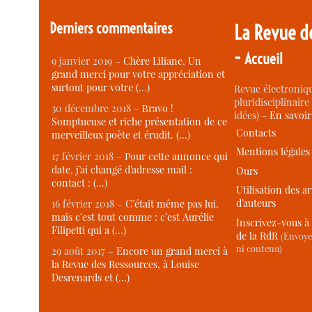
Derniers commentaires
La Revue d
-
Accueil
9 janvier 2019 –
Chère Liliane, Un
grand merci pour votre appréciation et
surtout pour votre (…)
Revue électroniqu
pluridisciplinaire 
30 décembre 2018 –
Bravo !
idées) -
En savoi
Somptueuse et riche présentation de ce
Contacts
merveilleux poète et érudit. (…)
Mentions légales
17 février 2018 –
Pour cette annonce qui
date, j’ai changé d’adresse mail :
Ours
contact : (…)
Utilisation des ar
d’auteurs
16 février 2018 –
C’était même pas lui,
mais c’est tout comme : c’est Aurélie
Inscrivez-vous à 
Filipetti qui a (…)
de la RdR
(Envoye
ni contenu)
29 août 2017 –
Encore un grand merci à
la Revue des Ressources, à Louise
Desrenards et (…)