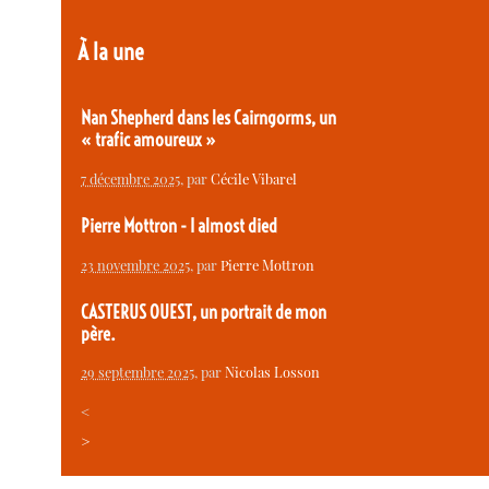
À la une
Nan Shepherd dans les Cairngorms, un
« trafic amoureux »
7 décembre 2025
, par
Cécile Vibarel
Pierre Mottron - I almost died
23 novembre 2025
, par
Pierre Mottron
CASTERUS OUEST, un portrait de mon
père.
29 septembre 2025
, par
Nicolas Losson
<
>