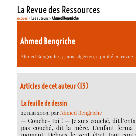
La Revue des Ressources
Accueil
> Les auteurs >
Ahmed Bengriche
Ahmed Bengriche
Ahmed Bengriche, 53 ans, algérien, a publié en revue, 
Articles de cet auteur (13)
La feuille de dessin
22 mai 2009, par
Ahmed Bengriche
— Couche- toi ! — Je suis couché, dit l’enf
pas couché, dit la mère. L’enfant ferma
moment. Dehors le vent était tout contre