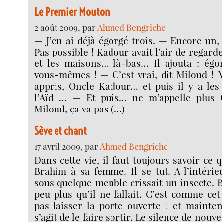
Le Premier Mouton
2 août 2009, par
Ahmed Bengriche
— J’en ai déjà égorgé trois. — Encore un
Pas possible ! Kadour avait l’air de regarde
et les maisons… là-bas… Il ajouta : ég
vous-mêmes ! — C’est vrai, dit Miloud ! M
appris, Oncle Kadour… et puis il y a les
l’Aïd … — Et puis… ne m’appelle plus O
Miloud, ça va pas (…)
Sève et chant
17 avril 2009, par
Ahmed Bengriche
Dans cette vie, il faut toujours savoir ce 
Brahim à sa femme. Il se tut. A l’intéri
sous quelque meuble crissait un insecte. 
peu plus qu’il ne fallait. C’est comme cet i
pas laisser la porte ouverte ; et maintena
s’agit de le faire sortir. Le silence de nouv