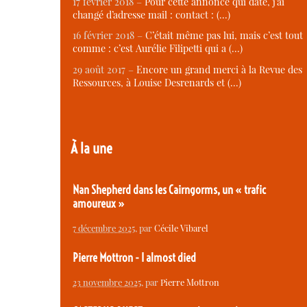
17 février 2018 –
Pour cette annonce qui date, j’ai
changé d’adresse mail : contact : (…)
16 février 2018 –
C’était même pas lui, mais c’est tout
comme : c’est Aurélie Filipetti qui a (…)
29 août 2017 –
Encore un grand merci à la Revue des
Ressources, à Louise Desrenards et (…)
À la une
Nan Shepherd dans les Cairngorms, un « trafic
amoureux »
7 décembre 2025
, par
Cécile Vibarel
Pierre Mottron - I almost died
23 novembre 2025
, par
Pierre Mottron