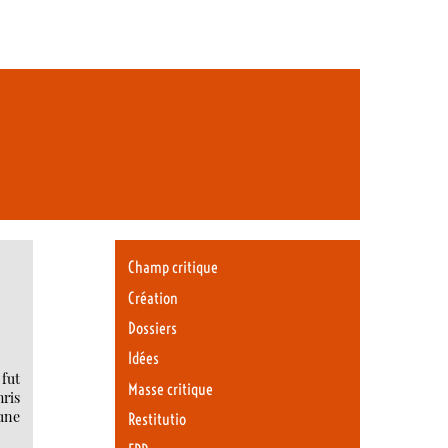
Champ critique
Création
Dossiers
Idées
fut
Masse critique
hris
’une
Restitutio