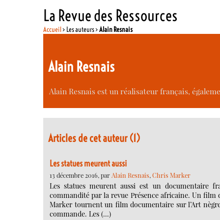
La Revue des Ressources
Accueil
> Les auteurs >
Alain Resnais
Alain Resnais
Alain Resnais est un réalisateur français, égalem
Articles de cet auteur (1)
Les statues meurent aussi
13 décembre 2016, par
Alain Resnais
,
Chris Marker
Les statues meurent aussi est un documentaire fran
commandité par la revue Présence africaine. Un film de
Marker tournent un film documentaire sur l’Art nègre 
commande. Les (…)