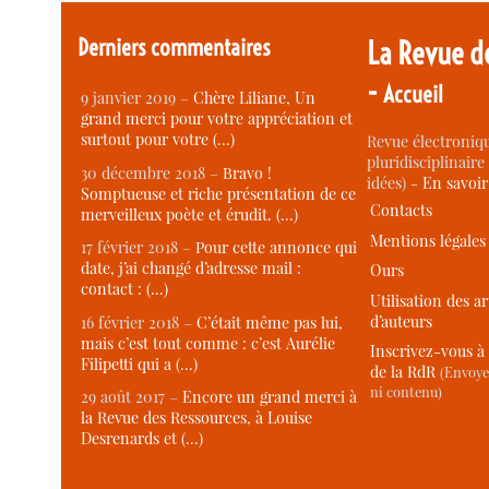
Derniers commentaires
La Revue d
-
Accueil
9 janvier 2019 –
Chère Liliane, Un
grand merci pour votre appréciation et
surtout pour votre (…)
Revue électroniqu
pluridisciplinaire 
30 décembre 2018 –
Bravo !
idées) -
En savoi
Somptueuse et riche présentation de ce
Contacts
merveilleux poète et érudit. (…)
Mentions légales
17 février 2018 –
Pour cette annonce qui
date, j’ai changé d’adresse mail :
Ours
contact : (…)
Utilisation des ar
d’auteurs
16 février 2018 –
C’était même pas lui,
mais c’est tout comme : c’est Aurélie
Inscrivez-vous à 
Filipetti qui a (…)
de la RdR
(Envoye
ni contenu)
29 août 2017 –
Encore un grand merci à
la Revue des Ressources, à Louise
Desrenards et (…)