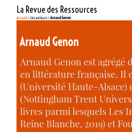
La Revue des Ressources
Accueil
> Les auteurs >
Arnaud Genon
Arnaud Genon
Arnaud Genon est agrégé d
en littérature française. I
(Université Haute-Alsace) e
(Nottingham Trent Universit
livres parmi lesquels Les In
Reine Blanche, 2019) et F