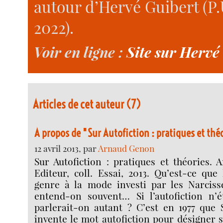
autour d’Hervé Guibert (P.U
2022).
Voir en ligne :
Site sur Hervé
Articles de cet auteur (7)
A propos de "Sur Autofiction : pratiques et thé
12 avril 2013, par
Arnaud Genon
Sur Autofiction : pratiques et théories. A
Editeur, coll. Essai, 2013. Qu’est-ce que 
genre à la mode investi par les Narcis
entend-on souvent… Si l’autofiction n’é
parlerait-on autant ? C’est en 1977 que
invente le mot autofiction pour désigner 