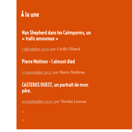
À la une
Nan Shepherd dans les Cairngorms, un
« trafic amoureux »
7 décembre 2025
, par
Cécile Vibarel
Pierre Mottron - I almost died
23 novembre 2025
, par
Pierre Mottron
CASTERUS OUEST, un portrait de mon
père.
29 septembre 2025
, par
Nicolas Losson
<
>