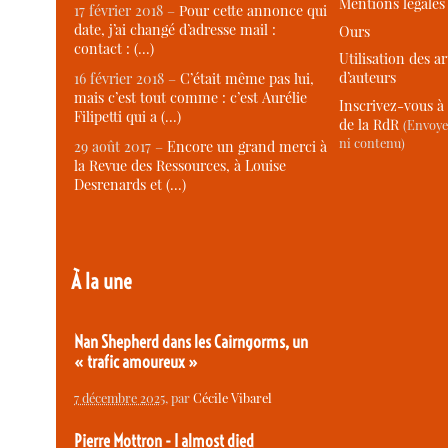
Mentions légales
17 février 2018 –
Pour cette annonce qui
date, j’ai changé d’adresse mail :
Ours
contact : (…)
Utilisation des ar
d’auteurs
16 février 2018 –
C’était même pas lui,
mais c’est tout comme : c’est Aurélie
Inscrivez-vous à 
Filipetti qui a (…)
de la RdR
(Envoye
ni contenu)
29 août 2017 –
Encore un grand merci à
la Revue des Ressources, à Louise
Desrenards et (…)
À la une
Nan Shepherd dans les Cairngorms, un
« trafic amoureux »
7 décembre 2025
, par
Cécile Vibarel
Pierre Mottron - I almost died