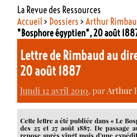
La Revue des Ressources
Accueil
>
Dossiers
>
Arthur Rimba
"Bosphore égyptien", 20 août 188
Lettre de Rimbaud au dir
20 août 1887
lundi 12 avril 2010
, par
Arthur
Cette lettre a été publiée dans « Le Bo
des 25 et 27 août 1887. De passage a
repose après vingt mois d’une expédit