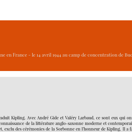
 en France - le 14 avril 1944 au camp de concentration de Buc
aduit Kipling. Avec André Gide et Valéry Larbaud, ce sont eux qui on
a connaissance de la littérature anglo-saxonne moderne et contempora
let, exclu des cérémonies de la Sorbonne en l’honneur de Kipling. Il a f