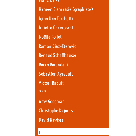
Franz Kafka
Haneen Elamassie (graphiste)
Igino Ugo Tarchetti
Juliette Gheerbrant
Noëlle Rollet
Ramon Diaz-Eterovic
Renaud Schaffhauser
Rocco Rorandelli
Sebastien Ayreault
Victor Hérault
***
Amy Goodman
Christophe Dejours
David Hawkes
1