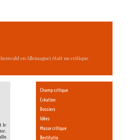
henwald en Allemagne) était un critique
Champ critique
Création
Dossiers
Idées
t le
Masse critique
ine.
allu
Restitutio