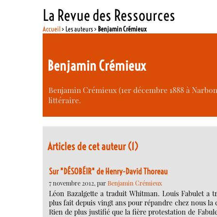
La Revue des Ressources
Accueil
> Les auteurs >
Benjamin Crémieux
Benjamin Crémieux
Benjamin Crémieux (1er décembre 1888 à Narbonne
littéraire.
Articles de cet auteur (1)
Sur "DÉSOBÉIR" de Henry-David Thoreau
7 novembre 2012, par
Benjamin Crémieux
Léon Bazalgette a traduit Whitman. Louis Fabulet a tr
plus fait depuis vingt ans pour répandre chez nous l
Rien de plus justifié que la fière protestation de Fabu