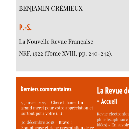
BENJAMIN CRÉMIEUX
P.-S.
La Nouvelle Revue Française
NRF, 1922 (Tome XVIII, pp. 240-242).
Derniers commentaires
La Revue d
-
Accueil
9 janvier 2019 –
Chère Liliane, Un
grand merci pour votre appréciation et
surtout pour votre (…)
Revue électroniqu
pluridisciplinaire 
30 décembre 2018 –
Bravo !
idées) -
En savoi
Somptueuse et riche présentation de ce