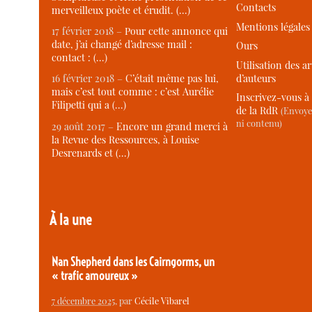
Contacts
merveilleux poète et érudit. (…)
Mentions légales
17 février 2018 –
Pour cette annonce qui
date, j’ai changé d’adresse mail :
Ours
contact : (…)
Utilisation des ar
d’auteurs
16 février 2018 –
C’était même pas lui,
mais c’est tout comme : c’est Aurélie
Inscrivez-vous à 
Filipetti qui a (…)
de la RdR
(Envoye
ni contenu)
29 août 2017 –
Encore un grand merci à
la Revue des Ressources, à Louise
Desrenards et (…)
À la une
Nan Shepherd dans les Cairngorms, un
« trafic amoureux »
7 décembre 2025
, par
Cécile Vibarel