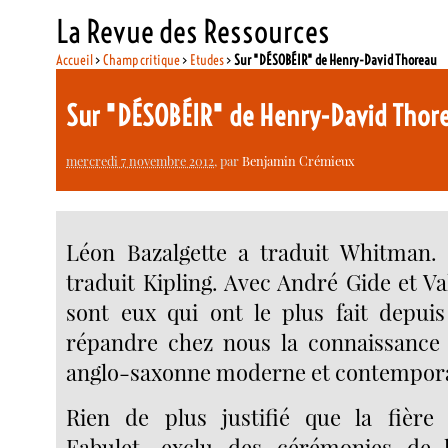
La Revue des Ressources
Accueil
>
Champ critique
>
Etudes
>
Sur "DÉSOBÉIR" de Henry-David Thoreau
Sur "DÉSOBÉIR" de Henry-David Thor
mercredi 7 novembre 2012
, par
Benjamin Crémieux
Léon Bazalgette a traduit Whitman. 
traduit Kipling. Avec André Gide et V
sont eux qui ont le plus fait depui
répandre chez nous la connaissance d
anglo-saxonne moderne et contempor
Rien de plus justifié que la fière 
Fabulet, exclu des cérémonies de