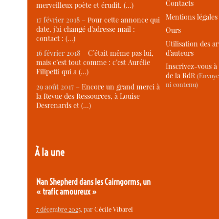
Contacts
merveilleux poète et érudit. (…)
Mentions légales
17 février 2018 –
Pour cette annonce qui
date, j’ai changé d’adresse mail :
Ours
contact : (…)
Utilisation des ar
d’auteurs
16 février 2018 –
C’était même pas lui,
mais c’est tout comme : c’est Aurélie
Inscrivez-vous à 
Filipetti qui a (…)
de la RdR
(Envoye
ni contenu)
29 août 2017 –
Encore un grand merci à
la Revue des Ressources, à Louise
Desrenards et (…)
À la une
Nan Shepherd dans les Cairngorms, un
« trafic amoureux »
7 décembre 2025
, par
Cécile Vibarel