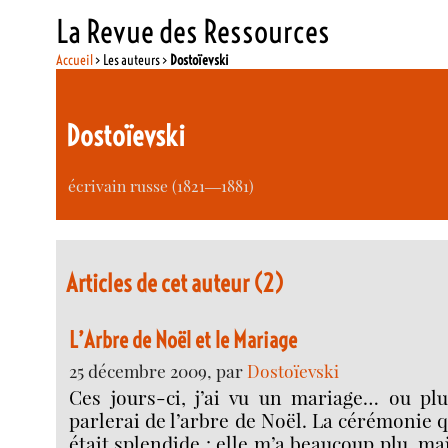
La Revue des Ressources
Accueil
> Les auteurs >
Dostoïevski
Dostoïevski
écrivain russe (1821―1881)
Articles de cet auteur (2)
L’Arbre de Noël et le Mariage
25 décembre 2009, par
Dostoïevski
Ces jours-ci, j’ai vu un mariage… ou plu
parlerai de l’arbre de Noël. La cérémonie q
était splendide : elle m’a beaucoup plu, mais