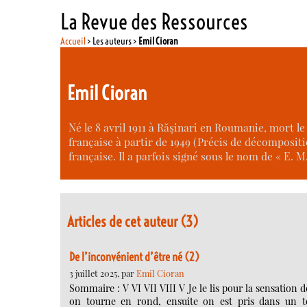
La Revue des Ressources
Accueil
> Les auteurs >
Emil Cioran
Emil Cioran
Né le 8 avril 1911 à Răşinari en Roumanie, mort l
française à partir de 1949 (Précis de décompositi
française. Il a parfois signé sous le nom de « E. M
Articles de cet auteur (3)
De l’inconvénient d’être né (2)
3 juillet 2025, par
Emil Cioran
Sommaire : V VI VII VIII V Je le lis pour la sensation
on tourne en rond, ensuite on est pris dans un tou