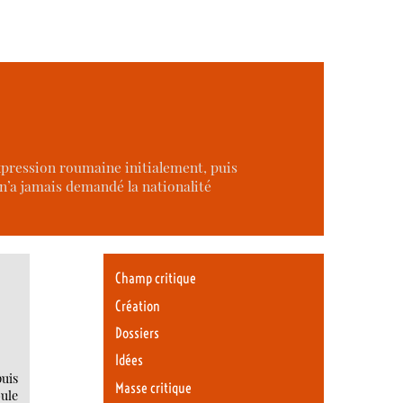
expression roumaine initialement, puis
 n’a jamais demandé la nationalité
Champ critique
Création
Dossiers
Idées
puis
Masse critique
ule