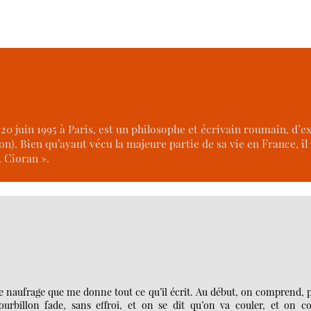
e 20 juin 1995 à Paris, est un philosophe et écrivain roumain, d’
on). Bien qu’ayant vécu la majeure partie de sa vie en France, il
. Cioran ».
 de naufrage que me donne tout ce qu’il écrit. Au début, on comprend, 
rbillon fade, sans effroi, et on se dit qu’on va couler, et on co