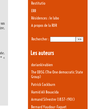
Restitutio
ERR
Résidences : le labo
 un
A propos de la RDR
tre,
Rechercher :
Les auteurs
ute.
 * «
doriankivabien
The ODSG (The One democratic State
Group)
Patrick Cockburn
Hamid Ali Bouacida
Armand Silvestre (1837-1901)
Bernard Vaudour-Faguet