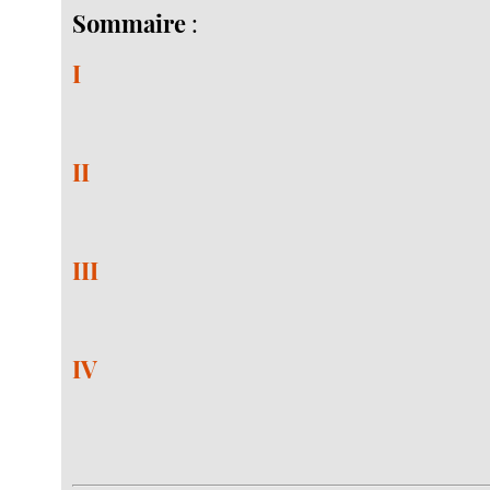
Sommaire
:
I
II
III
IV