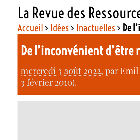
La Revue des Ressourc
Accueil
>
Idées
>
Inactuelles
>
De l’
De l’inconvénient d’être 
mercredi 3 août 2022
, par
Emil
3 février 2010).