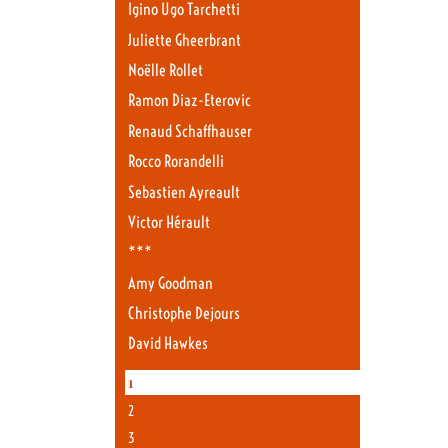
Igino Ugo Tarchetti
Juliette Gheerbrant
Noëlle Rollet
Ramon Diaz-Eterovic
Renaud Schaffhauser
Rocco Rorandelli
Sebastien Ayreault
Victor Hérault
***
Amy Goodman
Christophe Dejours
David Hawkes
1
2
3