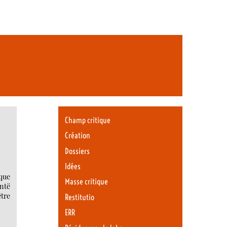
Champ critique
Création
Dossiers
Idées
que
Masse critique
ontë
être
Restitutio
ERR