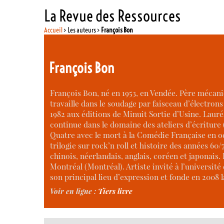
La Revue des Ressources
Accueil
> Les auteurs >
François Bon
François Bon
François Bon, né en 1953, en Vendée. Père mécani
travaille dans le soudage par faisceau d’électrons
1982 aux éditions de Minuit Sortie d’Usine. Lau
continue dans le domaine des ateliers d’écriture 
Quatre avec le mort à la Comédie Française en oc
trilogie sur rock’n roll et histoire des années 60
chinois, néerlandais, anglais, coréen et japonais. 
Montréal (Montréal). Artiste invité à l’université
son principal lieu d’expression et fonde en 2008 
Voir en ligne :
Tiers livre