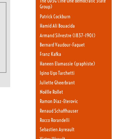
The ODSG (The One democratic State
Group)
Patrick Cockburn
Hamid Ali Bouacida
Armand Silvestre (1837-1901)
Bernard Vaudour-Faguet
Franz Kafka
Haneen Elamassie (graphiste)
Igino Ugo Tarchetti
Juliette Gheerbrant
Noëlle Rollet
Ramon Diaz-Eterovic
Renaud Schaffhauser
Rocco Rorandelli
Sebastien Ayreault