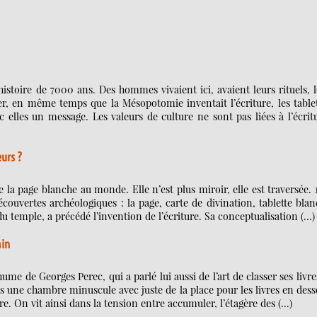
istoire de 7000 ans. Des hommes vivaient ici, avaient leurs rituels, 
er, en même temps que la Mésopotomie inventait l’écriture, les table
c elles un message. Les valeurs de culture ne sont pas liées à l’écrit
eurs ?
 la page blanche au monde. Elle n’est plus miroir, elle est traversée. 
écouvertes archéologiques : la page, carte de divination, tablette bla
du temple, a précédé l’invention de l’écriture. Sa conceptualisation (…)
min
me de Georges Perec, qui a parlé lui aussi de l’art de classer ses livre
ns une chambre minuscule avec juste de la place pour les livres en des
tre. On vit ainsi dans la tension entre accumuler, l’étagère des (…)