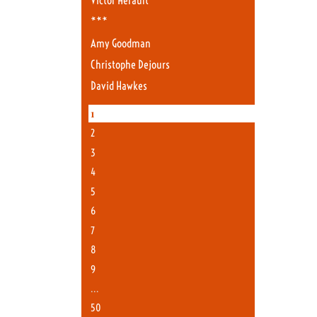
Victor Hérault
***
Amy Goodman
Christophe Dejours
David Hawkes
1
2
3
4
5
6
7
8
9
…
50