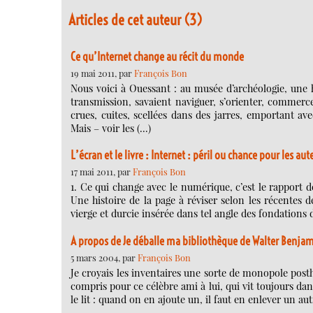
Articles de cet auteur (3)
Ce qu’Internet change au récit du monde
19 mai 2011, par
François Bon
Nous voici à Ouessant : au musée d’archéologie, une h
transmission, savaient naviguer, s’orienter, commerc
crues, cuites, scellées dans des jarres, emportant ave
Mais – voir les (…)
L’écran et le livre : Internet : péril ou chance pour les aut
17 mai 2011, par
François Bon
1. Ce qui change avec le numérique, c’est le rapport de
Une histoire de la page à réviser selon les récentes d
vierge et durcie insérée dans tel angle des fondations 
A propos de Je déballe ma bibliothèque de Walter Benja
5 mars 2004, par
François Bon
Je croyais les inventaires une sorte de monopole posthu
compris pour ce célèbre ami à lui, qui vit toujours da
le lit : quand on en ajoute un, il faut en enlever un au