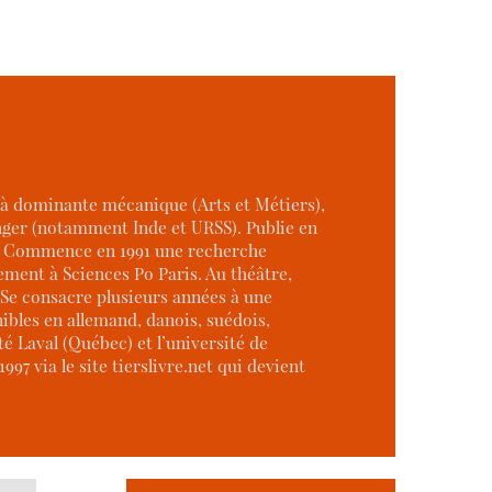
r à dominante mécanique (Arts et Métiers),
ranger (notamment Inde et URSS). Publie en
s). Commence en 1991 une recherche
lement à Sciences Po Paris. Au théâtre,
 Se consacre plusieurs années à une
nibles en allemand, danois, suédois,
té Laval (Québec) et l’université de
97 via le site tierslivre.net qui devient