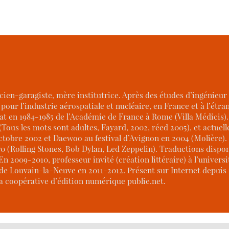
cien-garagiste, mère institutrice. Après des études d’ingénieu
 pour l’industrie aérospatiale et nucléaire, en France et à l’ét
réat en 1984-1985 de l’Académie de France à Rome (Villa Médici
(Tous les mots sont adultes, Fayard, 2002, réed 2005), et actuel
tobre 2002 et Daewoo au festival d’Avignon en 2004 (Molière).
/70 (Rolling Stones, Bob Dylan, Led Zeppelin). Traductions dispo
En 2009-2010, professeur invité (création littéraire) à l’universi
 de Louvain-la-Neuve en 2011-2012. Présent sur Internet depuis 19
la coopérative d’édition numérique publie.net.