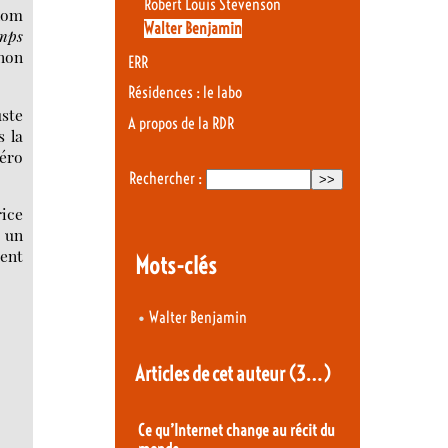
Robert Louis Stevenson
 nom
Walter Benjamin
emps
enon
ERR
Résidences : le labo
uste
A propos de la RDR
s la
méro
Rechercher :
rice
à un
ment
Mots-clés
•
Walter Benjamin
Articles de cet auteur
(3…)
Ce qu’Internet change au récit du