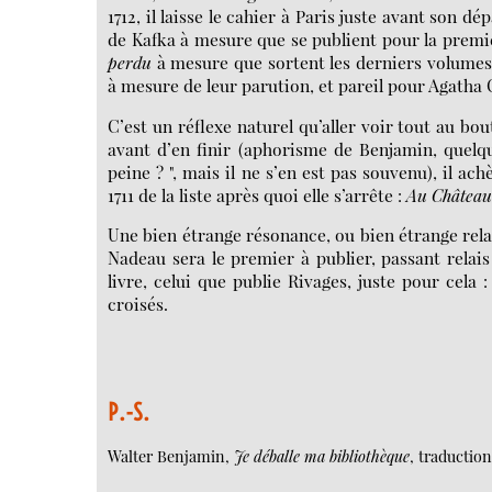
1712, il laisse le cahier à Paris juste avant son
de Kafka à mesure que se publient pour la premi
perdu
à mesure que sortent les derniers volumes.
à mesure de leur parution, et pareil pour Agatha 
C’est un réflexe naturel qu’aller voir tout au bout
avant d’en finir (aphorisme de Benjamin, quelque
peine ? ", mais il ne s’en est pas souvenu), il ac
1711 de la liste après quoi elle s’arrête :
Au Château
Une bien étrange résonance, ou bien étrange rela
Nadeau sera le premier à publier, passant relais
livre, celui que publie Rivages, juste pour cela
croisés.
P.-S.
Walter Benjamin,
Je déballe ma bibliothèque
, traductio