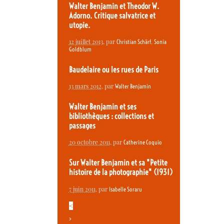
Walter Benjamin et Theodor W.
Adorno. Critique salvatrice et
utopie.
12 juillet 2013
, par
,
Christian Schärf
Sonia
Goldblum
Baudelaire ou les rues de Paris
13 mars 2012
, par
Walter Benjamin
Walter Benjamin et ses
bibliothèques : collections et
passages
20 octobre 2011
, par
Catherine Coquio
Sur Walter Benjamin et sa "Petite
histoire de la photographie" (1931)
7 juin 2011
, par
Isabelle Soraru
<
>