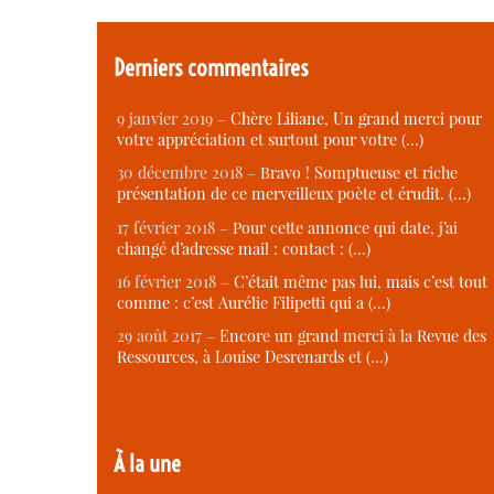
Derniers commentaires
9 janvier 2019 –
Chère Liliane, Un grand merci pour
votre appréciation et surtout pour votre (…)
30 décembre 2018 –
Bravo ! Somptueuse et riche
présentation de ce merveilleux poète et érudit. (…)
17 février 2018 –
Pour cette annonce qui date, j’ai
changé d’adresse mail : contact : (…)
16 février 2018 –
C’était même pas lui, mais c’est tout
comme : c’est Aurélie Filipetti qui a (…)
29 août 2017 –
Encore un grand merci à la Revue des
Ressources, à Louise Desrenards et (…)
À la une