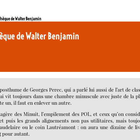
othèque de Walter Benjamin
thèque de Walter Benjamin
posthume de Georges Perec, qui a parlé lui aussi de l’art de cla
qui vit toujours dans une chambre minuscule avec juste de la p
te un, il faut en enlever un autre.
étagère des Minuit, l’empilement des POL, et ceux qu’on consi
t puis les grands alignements non pas utilitaires, mais touj
Baudelaire ou le coin Lautréamont : on aura une dizaine de li
g pour autant.