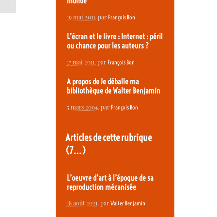
monde
19 mai 2011
, par
François Bon
L’écran et le livre : Internet : péril
ou chance pour les auteurs ?
17 mai 2011
, par
François Bon
A propos de Je déballe ma
bibliothèque de Walter Benjamin
5 mars 2004
, par
François Bon
Articles de cette rubrique
(7…)
L’oeuvre d’art à l’époque de sa
reproduction mécanisée
18 août 2021
, par
Walter Benjamin