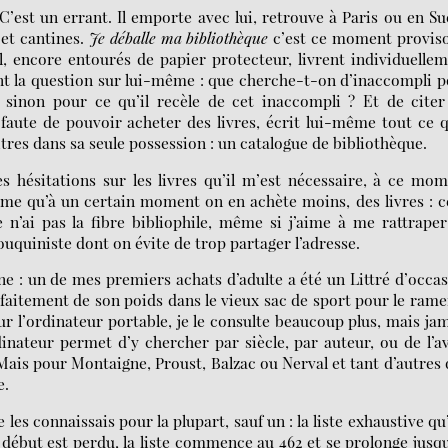
C’est un errant. Il emporte avec lui, retrouve à Paris ou en S
 et cantines.
Je déballe ma bibliothèque
c’est ce moment proviso
ol, encore entourés de papier protecteur, livrent individuelle
nt la question sur lui-même : que cherche-t-on d’inaccompli 
, sinon pour ce qu’il recèle de cet inaccompli ? Et de cite
 faute de pouvoir acheter des livres, écrit lui-même tout ce q
 titres dans sa seule possession : un catalogue de bibliothèque.
s hésitations sur les livres qu’il m’est nécessaire, à ce mo
ême qu’à un certain moment on en achète moins, des livres : 
 n’ai pas la fibre bibliophile, même si j’aime à me rattrape
ouquiniste dont on évite de trop partager l’adresse.
ne : un de mes premiers achats d’adulte a été un Littré d’occa
arfaitement de son poids dans le vieux sac de sport pour le ram
r l’ordinateur portable, je le consulte beaucoup plus, mais ja
dinateur permet d’y chercher par siècle, par auteur, ou de l’a
Mais pour Montaigne, Proust, Balzac ou Nerval et tant d’autres
e.
es connaissais pour la plupart, sauf un : la liste exhaustive qu’
Le début est perdu, la liste commence au 462 et se prolonge jusq