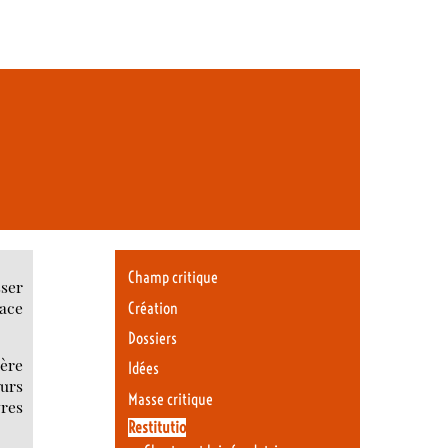
Champ critique
sser
lace
Création
Dossiers
dère
Idées
ours
Masse critique
vres
Restitutio