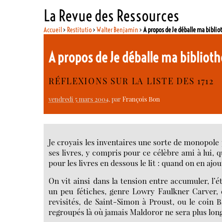
La Revue des Ressources
Accueil
>
Restitutio
>
Walter Benjamin
>
A propos de Je déballe ma bibli
A propos de Je déballe ma biblio
RÉFLEXIONS SUR LA LISTE DES 1712
vendredi 5 mars 2004
, par
François Bon
Je croyais les inventaires une sorte de monopole 
ses livres, y compris pour ce célèbre ami à lui, 
pour les livres en dessous le lit : quand on en ajou
On vit ainsi dans la tension entre accumuler, l’
un peu fétiches, genre Lowry Faulkner Carver, e
revisités, de Saint-Simon à Proust, ou le coin 
regroupés là où jamais Maldoror ne sera plus lon