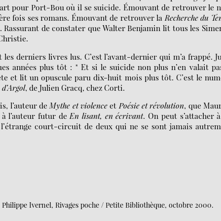
 départ pour Port-Bou où il se suicide. Émouvant de retrouver le
ère fois ses romans. Émouvant de retrouver la
Recherche du T
 Rassurant de constater que Walter Benjamin lit tous les Sim
Christie.
 les derniers livres lus. C’est l’avant-dernier qui m’a frappé. J
s années plus tôt : " Et si le suicide non plus n’en valait pa
hète et lit un opuscule paru dix-huit mois plus tôt. C’est le nu
 d’Argol
, de Julien Gracq, chez Corti.
is, l’auteur de
Mythe et violence
et
Poésie et révolution
, que Mau
 à l’auteur futur de
En lisant, en écrivant
. On peut s’attacher 
 : l’étrange court-circuit de deux qui ne se sont jamais autre
n Philippe Ivernel, Rivages poche / Petite Bibliothèque, octobre 2000.