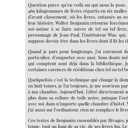
Question parce qu’en voilà un qui nous la pose. 
469 kilogrammes de livres répartis en six malles
d’avant classement, où les livres, entassés au s
leur histoire. Walter Benjamin retourne forcéme
soi-même à se faire suivre de tel ou tel livre
personnage de Jean-Paul, l’instituteur Wuz, qui,
suppose devoir être dans les livres dont il lit les
Quand je pars pour longtemps, j’ai rarement de
particulier, d’emporter avec moi. Sans doute m
qui comptent sont déjà dans la bibliothèque. Je
certaines carences de rééditions chez tel ou tel b
Quelquefois c’est la technique qui change la don
en huit tomes, je l’ai toujours, je me souviens p
à ma chambre. Aujourd’hui, Littré directement su
plus dans sa reliure de toile noire, puisque l’or
avec soi dans n’importe quelle chambre d’hôtel. 
j’ai aussi sur l’ordinateur, rien ne remplace le livr
Ces textes de Benjamin rassemblés par Rivages, je l
tenue, tout au long de sa vie, de ses livres lus. 