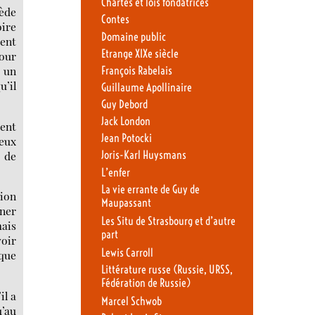
Chartes et lois fondatrices
uède
Contes
ire
Domaine public
ment
Etrange XIXe siècle
pour
r un
François Rabelais
u’il
Guillaume Apollinaire
Guy Debord
Jack London
ment
Jean Potocki
ceux
r de
Joris-Karl Huysmans
L’enfer
La vie errante de Guy de
sion
Maupassant
ener
Les Situ de Strasbourg et d’autre
mais
part
voir
Lewis Carroll
 que
Littérature russe (Russie, URSS,
Fédération de Russie)
il a
Marcel Schwob
u’au