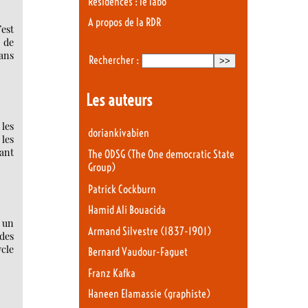
Résidences : le labo
A propos de la RDR
’est
 de
dans
Rechercher :
Les auteurs
 les
doriankivabien
 les
tant
The ODSG (The One democratic State
Group)
Patrick Cockburn
Hamid Ali Bouacida
e un
Armand Silvestre (1837-1901)
 des
ycle
Bernard Vaudour-Faguet
Franz Kafka
Haneen Elamassie (graphiste)