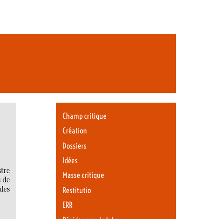
Champ critique
Création
Dossiers
Idées
tre
Masse critique
s de
des
Restitutio
ERR