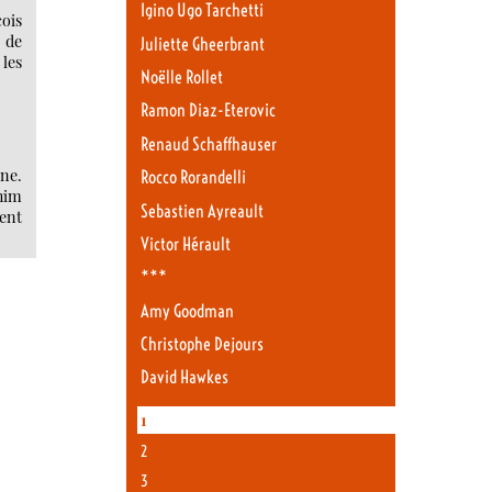
Igino Ugo Tarchetti
ois
 de
Juliette Gheerbrant
 les
Noëlle Rollet
Ramon Diaz-Eterovic
Renaud Schaffhauser
ne.
Rocco Rorandelli
chim
Sebastien Ayreault
ent
Victor Hérault
***
Amy Goodman
Christophe Dejours
David Hawkes
1
2
3