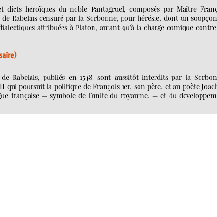
s et dicts héroïques du noble Pantagruel, composés par Maître Franç
e de Rabelais censuré par la Sorbonne, pour hérésie, dont un soupçon
ialectiques attribuées à Platon, autant qu’à la charge comique contre
saire)
de Rabelais, publiés en 1548, sont aussitôt interdits par la Sorbon
 II qui poursuit la politique de François 1er, son père, et au poète Joa
angue française — symbole de l’unité du royaume, — et du développem