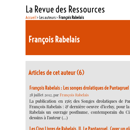
La Revue des Ressources
Accueil
> Les auteurs >
François Rabelais
François Rabelais
Articles de cet auteur (6)
François Rabelais : Les songes drolatiques de Pantagruel
28 juillet 2012, par
François Rabelais
La publication en 1565 des Songes drolatiques de Pa
François Rabelais : & dernière oeuvre d’iceluy, pour la
Rabelais un ouvrage posthume, contemporain du Cinq
dessins à l’auteur (…)
Les Cinq Livres de Rabelais. II. Le Pantagruel. (avec un g