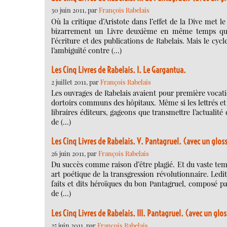
30 juin 2011, par
François Rabelais
Où la critique d’Aristote dans l’effet de la Dive met
bizarrement un Livre deuxième en même temps que 
l’écriture et des publications de Rabelais. Mais le cyc
l’ambiguïté contre (…)
Les Cinq Livres de Rabelais. I. Le Gargantua.
2 juillet 2011, par
François Rabelais
Les ouvrages de Rabelais avaient pour première vocatio
dortoirs communs des hôpitaux. Même si les lettrés et 
libraires éditeurs, gageons que transmettre l’actualité
de (…)
Les Cinq Livres de Rabelais. V. Pantagruel. (avec un glos
26 juin 2011, par
François Rabelais
Du succès comme raison d’être plagié. Et du vaste temp
art poétique de la transgression révolutionnaire. Ledit
faits et dits héroïques du bon Pantagruel, composé pa
de (…)
Les Cinq Livres de Rabelais. III. Pantagruel. (avec un glos
25 juin 2011, par
François Rabelais