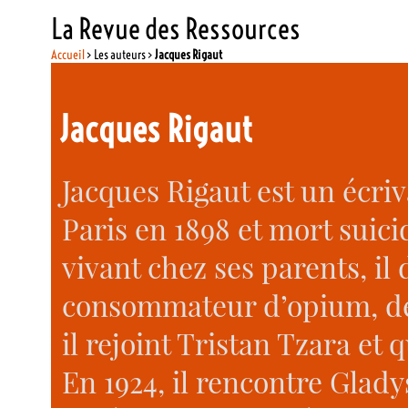
La Revue des Ressources
Accueil
> Les auteurs >
Jacques Rigaut
Jacques Rigaut
Jacques Rigaut est un écriv
Paris en 1898 et mort suici
vivant chez ses parents, il
consommateur d’opium, de 
il rejoint Tristan Tzara et q
En 1924, il rencontre Glad