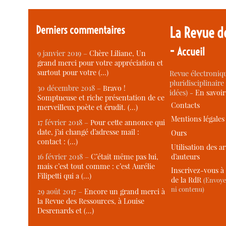
Derniers commentaires
La Revue d
-
Accueil
9 janvier 2019 –
Chère Liliane, Un
grand merci pour votre appréciation et
surtout pour votre (…)
Revue électroniqu
pluridisciplinaire 
30 décembre 2018 –
Bravo !
idées) -
En savoi
Somptueuse et riche présentation de ce
Contacts
merveilleux poète et érudit. (…)
Mentions légales
17 février 2018 –
Pour cette annonce qui
date, j’ai changé d’adresse mail :
Ours
contact : (…)
Utilisation des ar
d’auteurs
16 février 2018 –
C’était même pas lui,
mais c’est tout comme : c’est Aurélie
Inscrivez-vous à 
Filipetti qui a (…)
de la RdR
(Envoye
ni contenu)
29 août 2017 –
Encore un grand merci à
la Revue des Ressources, à Louise
Desrenards et (…)