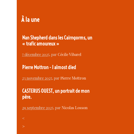
À la une
Nan Shepherd dans les Cairngorms, un
« trafic amoureux »
7 décembre 2025
, par
Cécile Vibarel
Pierre Mottron - I almost died
23 novembre 2025
, par
Pierre Mottron
CASTERUS OUEST, un portrait de mon
père.
29 septembre 2025
, par
Nicolas Losson
<
>