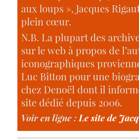
aux loups », Jacques Rigaut
plein cœur.
N.B. La plupart des archiv
sur le web à propos de l’a
iconographiques provienne
Luc Bitton pour une biogra
chez Denoël dont il inform
site dédié depuis 2006.
Voir en ligne :
Le site de Jac