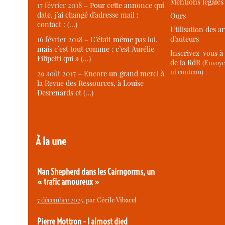
Mentions légales
17 février 2018 –
Pour cette annonce qui
date, j’ai changé d’adresse mail :
Ours
contact : (…)
Utilisation des ar
d’auteurs
16 février 2018 –
C’était même pas lui,
mais c’est tout comme : c’est Aurélie
Inscrivez-vous à 
Filipetti qui a (…)
de la RdR
(Envoye
ni contenu)
29 août 2017 –
Encore un grand merci à
la Revue des Ressources, à Louise
Desrenards et (…)
À la une
Nan Shepherd dans les Cairngorms, un
« trafic amoureux »
7 décembre 2025
, par
Cécile Vibarel
Pierre Mottron - I almost died