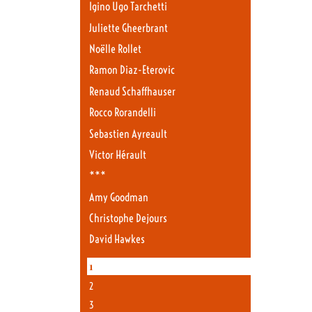
Igino Ugo Tarchetti
Juliette Gheerbrant
Noëlle Rollet
Ramon Diaz-Eterovic
Renaud Schaffhauser
Rocco Rorandelli
Sebastien Ayreault
Victor Hérault
***
Amy Goodman
Christophe Dejours
David Hawkes
1
2
3