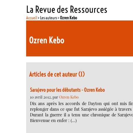
La Revue des Ressources
Accueil
> Les auteurs >
Ozren Kebo
Ozren Kebo
Articles de cet auteur (1)
Sarajevo pour les débutants - Ozren Kebo
10 avril 2012, par
Ozren Kebo
Dix ans après les accords de Dayton qui ont mis fi
replonger dans ce que fut Sarajevo assiégée à travers
Durant la guerre il a tenu une chronique de Sarajevo 
Bienvenue en enfer : (…)