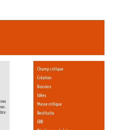
Champ critique
Création
Dossiers
Idées
ous
Masse critique
que.
itre
Restitutio
ERR