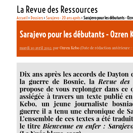
La Revue des Ressources
Accueil
>
Dossiers
>
Sarajevo - 20 ans après
>
Sarajevo pour les débutants - Oz
Sarajevo pour les débutants - Ozren
mardi 10 avril 2012
, par
Ozren Kebo
(Date de rédaction antérieure : 
Dix ans après les accords de Dayton q
la guerre de Bosnie, la
Revue des 
propose de vous replonger dans ce q
assiégée à travers un texte publié e
Kebo, un jeune journaliste bosni
guerre il a tenu une chronique de Sa
L’ensemble de ces textes a été tradui
le titre
Bienvenue en enfer : Sarajev