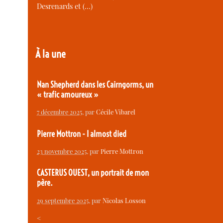
Desrenards et (…)
À la une
Nan Shepherd dans les Cairngorms, un
« trafic amoureux »
7 décembre 2025
, par
Cécile Vibarel
Pierre Mottron - I almost died
23 novembre 2025
, par
Pierre Mottron
CASTERUS OUEST, un portrait de mon
père.
29 septembre 2025
, par
Nicolas Losson
<