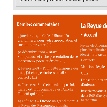
Derniers commentaires
La Revue d
-
Accueil
9 janvier 2019 –
Chère Liliane, Un
grand merci pour votre appréciation et
surtout pour votre (…)
Revue électroniqu
pluridisciplinaire 
30 décembre 2018 –
Bravo !
idées) -
En savoi
Somptueuse et riche présentation de ce
Contacts
merveilleux poète et érudit. (…)
Mentions légales
17 février 2018 –
Pour cette annonce qui
date, j’ai changé d’adresse mail :
Ours
contact : (…)
Utilisation des ar
d’auteurs
16 février 2018 –
C’était même pas lui,
mais c’est tout comme : c’est Aurélie
Inscrivez-vous à 
Filipetti qui a (…)
de la RdR
(Envoye
ni contenu)
29 août 2017 –
Encore un grand merci à
la Revue des Ressources, à Louise