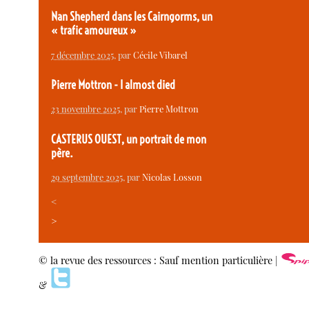
Nan Shepherd dans les Cairngorms, un
« trafic amoureux »
7 décembre 2025
, par
Cécile Vibarel
Pierre Mottron - I almost died
23 novembre 2025
, par
Pierre Mottron
CASTERUS OUEST, un portrait de mon
père.
29 septembre 2025
, par
Nicolas Losson
<
>
© la revue des ressources : Sauf mention particulière |
&