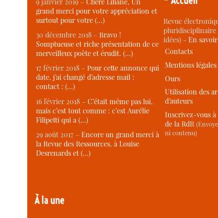
Accueil
9 janvier 2019 –
Chère Liliane, Un
grand merci pour votre appréciation et
surtout pour votre (…)
Revue électroniqu
pluridisciplinaire 
30 décembre 2018 –
Bravo !
idées) -
En savoi
Somptueuse et riche présentation de ce
Contacts
merveilleux poète et érudit. (…)
Mentions légales
17 février 2018 –
Pour cette annonce qui
date, j’ai changé d’adresse mail :
Ours
contact : (…)
Utilisation des ar
d’auteurs
16 février 2018 –
C’était même pas lui,
mais c’est tout comme : c’est Aurélie
Inscrivez-vous à 
Filipetti qui a (…)
de la RdR
(Envoye
ni contenu)
29 août 2017 –
Encore un grand merci à
la Revue des Ressources, à Louise
Desrenards et (…)
À la une