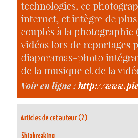
technologies, ce photograp
internet, et intègre de pl
couplés à la photographie (
vidéos lors de reportages 
diaporamas-photo intégran
de la musique et de la vidéo
Voir en ligne :
http://www.pie
Articles de cet auteur (2)
Shipbreaking