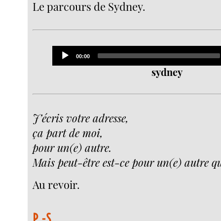
Le parcours de Sydney.
Audio
Current
00:00
Player
time
sydney
J’écris votre adresse,
ça part de moi,
pour un(e) autre.
Mais peut-être est-ce pour un(e) autre q
Au revoir.
P.-S.