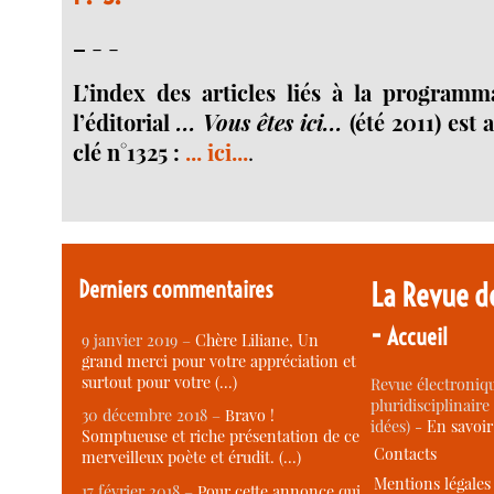
–
- -
L’index des articles liés à la programm
l’éditorial
... Vous êtes ici...
(été 2011) est 
clé n°1325 :
... ici...
.
Derniers commentaires
La Revue d
-
Accueil
9 janvier 2019 –
Chère Liliane, Un
grand merci pour votre appréciation et
surtout pour votre (…)
Revue électroniqu
pluridisciplinaire 
30 décembre 2018 –
Bravo !
idées) -
En savoi
Somptueuse et riche présentation de ce
Contacts
merveilleux poète et érudit. (…)
Mentions légales
17 février 2018 –
Pour cette annonce qui