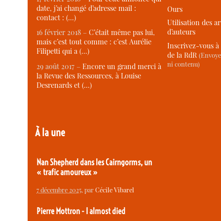
date, j’ai changé d’adresse mail :
Ours
contact : (…)
Utilisation des ar
d’auteurs
16 février 2018 –
C’était même pas lui,
mais c’est tout comme : c’est Aurélie
Inscrivez-vous à 
Filipetti qui a (…)
de la RdR
(Envoye
ni contenu)
29 août 2017 –
Encore un grand merci à
la Revue des Ressources, à Louise
Desrenards et (…)
À la une
Nan Shepherd dans les Cairngorms, un
« trafic amoureux »
7 décembre 2025
, par
Cécile Vibarel
Pierre Mottron - I almost died