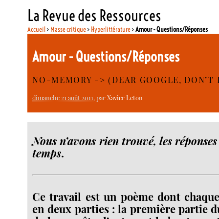
La Revue des Ressources
Accueil
>
Masse critique
>
Hyperlittérature
>
Amour - Questions/Réponses
Amour - Questions/Réponses
NO-MEMORY -> (DEAR GOOGLE, DON’T F
dimanche 21 août 2011
, par
Xavier Leton
Nous n’avons rien trouvé, les réponses
temps
.
Ce travail est un poème dont chaque
en deux parties : la première partie du