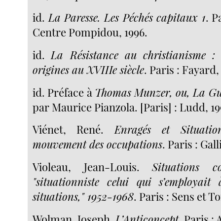
id.
La Paresse. Les Péchés capitaux 1
. P
Centre Pompidou, 1996.
id.
La Résistance au christianisme : 
origines au XVIIIe siècle
. Paris : Fayard,
id. Préface à
Thomas Munzer, ou, La Gu
par Maurice Pianzola. [Paris] : Ludd, 19
Viénet, René.
Enragés et Situatio
mouvement des occupations
. Paris : Gal
Violeau, Jean-Louis.
Situations co
"situationniste celui qui s’employait
situations," 1952-1968
. Paris : Sens et T
Wolman, Joseph.
L’Anticoncept
. Paris : 