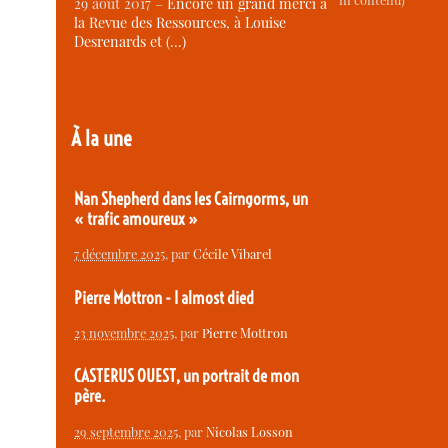
ni contenu)
29 août 2017 –
Encore un grand merci à
la Revue des Ressources, à Louise
Desrenards et (…)
À la une
Nan Shepherd dans les Cairngorms, un
« trafic amoureux »
7 décembre 2025
, par
Cécile Vibarel
Pierre Mottron - I almost died
23 novembre 2025
, par
Pierre Mottron
CASTERUS OUEST, un portrait de mon
père.
29 septembre 2025
, par
Nicolas Losson