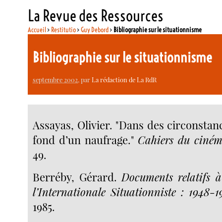
La Revue des Ressources
Accueil
>
Restitutio
>
Guy Debord
>
Bibliographie sur le situationnisme
Bibliographie sur le situationnisme
septembre 2002
, par
La rédaction de La RdR
Assayas, Olivier. "Dans des circonstan
fond d’un naufrage."
Cahiers du ciné
49.
Berréby, Gérard.
Documents relatifs à
l’Internationale Situationniste : 1948-1
1985.