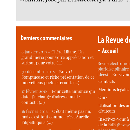
Derniers commentaires
La Revue d
-
Accueil
9 janvier 2019 –
Chère Liliane, Un
grand merci pour votre appréciation et
surtout pour votre (…)
Revue électroniqu
pluridisciplinaire 
30 décembre 2018 –
Bravo !
idées) -
En savoi
Somptueuse et riche présentation de ce
Contacts
merveilleux poète et érudit. (…)
Mentions légales
17 février 2018 –
Pour cette annonce qui
date, j’ai changé d’adresse mail :
Ours
contact : (…)
Utilisation des ar
d’auteurs
16 février 2018 –
C’était même pas lui,
mais c’est tout comme : c’est Aurélie
Inscrivez-vous à 
Filipetti qui a (…)
de la RdR
(Envoye