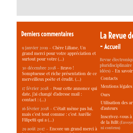
Derniers commentaires
La Revue d
-
Accueil
9 janvier 2019 –
Chère Liliane, Un
grand merci pour votre appréciation et
surtout pour votre (…)
Revue électroniqu
pluridisciplinaire 
30 décembre 2018 –
Bravo !
idées) -
En savoi
Somptueuse et riche présentation de ce
Contacts
merveilleux poète et érudit. (…)
Mentions légales
17 février 2018 –
Pour cette annonce qui
date, j’ai changé d’adresse mail :
Ours
contact : (…)
Utilisation des ar
d’auteurs
16 février 2018 –
C’était même pas lui,
mais c’est tout comme : c’est Aurélie
Inscrivez-vous à 
Filipetti qui a (…)
de la RdR
(Envoye
ni contenu)
29 août 2017 –
Encore un grand merci à