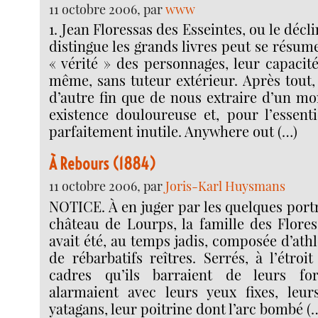
11 octobre 2006, par
www
1. Jean Floressas des Esseintes, ou le décl
distingue les grands livres peut se résum
« vérité » des personnages, leur capacit
même, sans tuteur extérieur. Après tout, 
d’autre fin que de nous extraire d’un mo
existence douloureuse et, pour l’essenti
parfaitement inutile. Anywhere out (…)
À Rebours (1884)
11 octobre 2006, par
Joris-Karl Huysmans
NOTICE. À en juger par les quelques port
château de Lourps, la famille des Flores
avait été, au temps jadis, composée d’ath
de rébarbatifs reîtres. Serrés, à l’étroi
cadres qu’ils barraient de leurs for
alarmaient avec leurs yeux fixes, leu
yatagans, leur poitrine dont l’arc bombé (