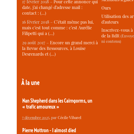
17 février 2018 –
Pour cette annonce qui
date, j’ai changé d’adresse mail :
Ours
contact : (…)
Utilisation des ar
d’auteurs
16 février 2018 –
C’était même pas lui,
mais c’est tout comme : c’est Aurélie
Inscrivez-vous à 
Filipetti qui a (…)
de la RdR
(Envoye
ni contenu)
29 août 2017 –
Encore un grand merci à
la Revue des Ressources, à Louise
Desrenards et (…)
À la une
Nan Shepherd dans les Cairngorms, un
« trafic amoureux »
7 décembre 2025
, par
Cécile Vibarel
Pierre Mottron - I almost died