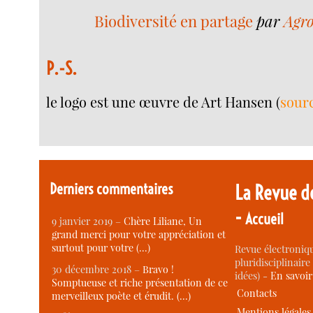
Biodiversité en partage
par
Agro
P.-S.
le logo est une œuvre de Art Hansen (
sour
Derniers commentaires
La Revue d
-
Accueil
9 janvier 2019 –
Chère Liliane, Un
grand merci pour votre appréciation et
surtout pour votre (…)
Revue électroniqu
pluridisciplinaire 
30 décembre 2018 –
Bravo !
idées) -
En savoi
Somptueuse et riche présentation de ce
Contacts
merveilleux poète et érudit. (…)
Mentions légales