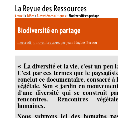
La Revue des Ressources
Accueil
>
Idées
>
Biosystèmes critiques
>
Biodiversité en partage
Biodiversité en partage
mercredi 30 novembre 2016
, par
Jean-Hugues Berrou
« L
a diversité et la vie, c’est un peu
C’est par ces termes que le paysagist
conclut ce documentaire, consacré à l
végétale. Son « jardin en mouvement 
d’une diversité qui se construit pa
rencontres. Rencontres végétal
humaines.
Nous suivrons ici des humains pa