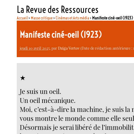
La Revue des Ressources
Accueil
>
Masse critique
>
Cinémas et Arts média
>
Manifeste ciné-oeil (1923)
Manifeste ciné-oeil (1923)
jeudi 10 avril 2025
, par
Dziga Vertov
(Date de rédaction antérieure : 1
★
Je suis un oeil.
Un oeil mécanique.
Moi, c’est-à-dire la machine, je suis la
vous montre le monde comme elle seule
Désormais je serai libéré de l’immobili