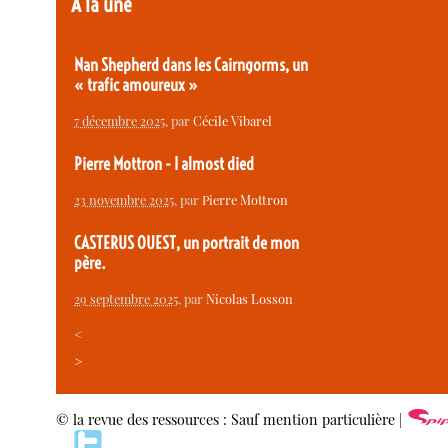
À la une
Nan Shepherd dans les Cairngorms, un
« trafic amoureux »
7 décembre 2025
, par
Cécile Vibarel
Pierre Mottron - I almost died
23 novembre 2025
, par
Pierre Mottron
CASTERUS OUEST, un portrait de mon
père.
29 septembre 2025
, par
Nicolas Losson
<
>
© la revue des ressources : Sauf mention particulière |