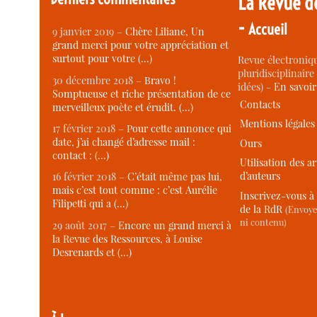
La Revue d
-
Accueil
9 janvier 2019 –
Chère Liliane, Un
grand merci pour votre appréciation et
surtout pour votre (…)
Revue électroniqu
pluridisciplinaire 
30 décembre 2018 –
Bravo !
idées) -
En savoi
Somptueuse et riche présentation de ce
Contacts
merveilleux poète et érudit. (…)
Mentions légales
17 février 2018 –
Pour cette annonce qui
date, j’ai changé d’adresse mail :
Ours
contact : (…)
Utilisation des ar
d’auteurs
16 février 2018 –
C’était même pas lui,
mais c’est tout comme : c’est Aurélie
Inscrivez-vous à 
Filipetti qui a (…)
de la RdR
(Envoye
ni contenu)
29 août 2017 –
Encore un grand merci à
la Revue des Ressources, à Louise
Desrenards et (…)