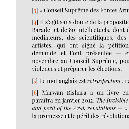
[
3
]
« Conseil Suprême des Forces Arm
[
4
]
Il s’agit sans doute de la proposit
Baradei et de 80 intellectuels, dont 
médiateurs, des scientifiques, des 
artistes, qui ont signé la pétitio
demande et l’ont présentée — 
novembre au Conseil Suprême, pour
violences et préparer les élections.
[
5
]
Le mot anglais est
retrospection
: r
[
6
]
Marwan Bishara a un livre en
paraîtra en janvier 2012,
The Invisible
and peril of the Arab revolutions
— « L
la promesse et le péril des révolution