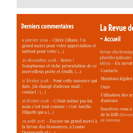
Derniers commentaires
La Revue d
-
Accueil
9 janvier 2019 –
Chère Liliane, Un
grand merci pour votre appréciation et
surtout pour votre (…)
Revue électroniqu
pluridisciplinaire 
30 décembre 2018 –
Bravo !
idées) -
En savoi
Somptueuse et riche présentation de ce
Contacts
merveilleux poète et érudit. (…)
Mentions légales
17 février 2018 –
Pour cette annonce qui
date, j’ai changé d’adresse mail :
Ours
contact : (…)
Utilisation des ar
d’auteurs
16 février 2018 –
C’était même pas lui,
mais c’est tout comme : c’est Aurélie
Inscrivez-vous à 
Filipetti qui a (…)
de la RdR
(Envoye
ni contenu)
29 août 2017 –
Encore un grand merci à
la Revue des Ressources, à Louise
Desrenards et (…)