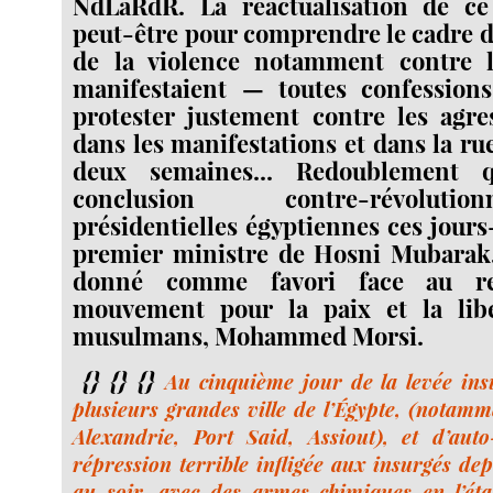
NdLaRdR. La réactualisation de ce
peut-être pour comprendre le cadre 
de la violence notamment contre 
manifestaient — toutes confessio
protester justement contre les agre
dans les manifestations et dans la rue,
deux semaines... Redoublement 
conclusion contre-révolut
présidentielles égyptiennes ces jours
premier ministre de Hosni Mubarak
donné comme favori face au re
mouvement pour la paix et la lib
musulmans, Mohammed Morsi.
{} {} {}
Au cinquième jour de la levée ins
plusieurs grandes ville de l’Égypte, (notamm
Alexandrie, Port Said, Assiout), et d’auto
répression terrible infligée aux insurgés de
au soir, avec des armes chimiques en l’éta