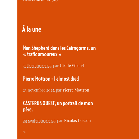
À la une
Nan Shepherd dans les Cairngorms, un
« trafic amoureux »
7 décembre 2025
, par
Cécile Vibarel
Pierre Mottron - I almost died
23 novembre 2025
, par
Pierre Mottron
CASTERUS OUEST, un portrait de mon
père.
29 septembre 2025
, par
Nicolas Losson
<