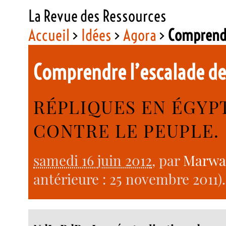
La Revue des Ressources
Accueil
>
Idées
>
Agora
>
Comprendre
Comprendre l’escalade de
RÉPLIQUES EN ÉGYPT
CONTRE LE PEUPLE.
samedi 16 juin 2012
, par
Marwa
antérieure : 25 novembre 2011).