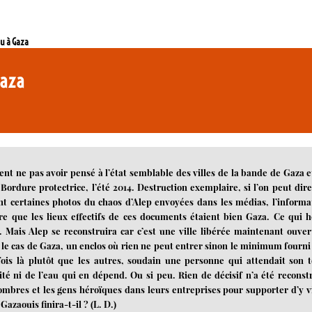
eau à Gaza
 Gaza
nt ne pas avoir pensé à l’état semblable des villes de la bande de Gaza e
 Bordure protectrice, l’été 2014. Destruction exemplaire, si l’on peut dire
nt certaines photos du chaos d’Alep envoyées dans les médias, l’informa
 que les lieux effectifs de ces documents étaient bien Gaza. Ce qui h
t. Mais Alep se reconstruira car c’est une ville libérée maintenant ouver
as le cas de Gaza, un enclos où rien ne peut entrer sinon le minimum fourni
fois là plutôt que les autres, soudain une personne qui attendait son t
té ni de l’eau qui en dépend. Ou si peu. Rien de décisif n’a été reconstr
res et les gens héroïques dans leurs entreprises pour supporter d’y v
azaouis finira-t-il ? (L. D.)