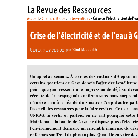
La Revue des Ressources
Accueil
>
Champ critique
>
Interventions
>
Crise de l’électricité et de l’
Crise de l’électricité et de l’eau à
lundi 9 janvier 2017
, par
Ziad Medoukh
Un appel au secours. À voir les destructions d’Alep comme
certains quartiers de Gaza depuis l’offensive israélienne
point qu’ayant ressenti une impression de déjà vu deva
récente de la propagande confirma sans nous surprendre
n’enlève rien à la réalité du sinistre d’Alep d’autre par
l’accueil des ressources pour la faire revivre. Ce n’est p
UNRWA ni sortir et parfois, on ne sait pourquoi cette 
Maintenant, la bande de Gaza ne dispose plus d’électrici
l’environnement demeure un ensemble immense de décomb
enfermés souffrent de plus en plus. Quand le calvaire des G