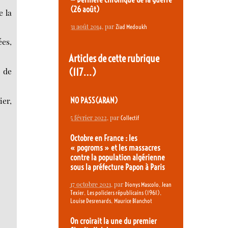
(26 août)
e la
31 août 2014
, par
Ziad Medoukh
ées,
Articles de cette rubrique
(117…)
 de
ier,
NO PASS(ARAN)
5 février 2022
, par
Collectif
Octobre en France : les
« pogroms » et les massacres
contre la population algérienne
sous la préfecture Papon à Paris
17 octobre 2021
, par
,
Dionys Mascolo
Jean
,
,
Texier
Les policiers républicains (1961)
,
Louise Desrenards
Maurice Blanchot
On croirait la une du premier