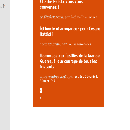
Charlie Hebdo, vous vous
[
1
]
7
souvenez ?
10 février 2020
, par
Pacôme Thiellement
Ni honte ni arrogance : pour Cesare
Battisti
28 mars 2019
, par
Louise Desrenards
Hommage aux fusillés de la Grande
Guerre, à leur courage de tous les
instants
11 novembre 2018
, par
Eugène à Léonie le
30 mai 1917
<
>