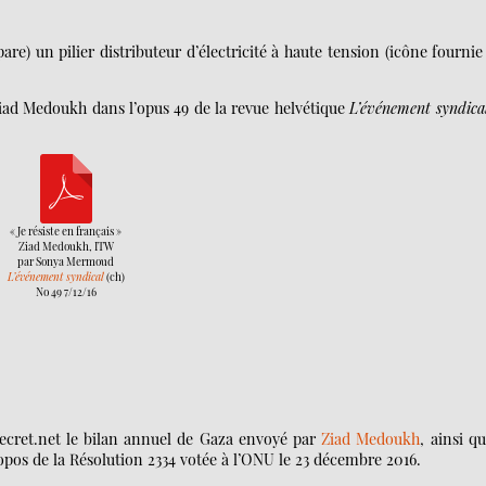
are) un pilier distributeur d’électricité à haute tension (icône fournie
iad Medoukh dans l’opus 49 de la revue helvétique
L’événement syndica
« Je résiste en français »
Ziad Medoukh, ITW
par Sonya Mermoud
L’événement syndical
(ch)
No 49 7/12/16
secret.net le bilan annuel de Gaza envoyé par
Ziad Medoukh
, ainsi qu
pos de la Résolution 2334 votée à l’ONU le 23 décembre 2016.