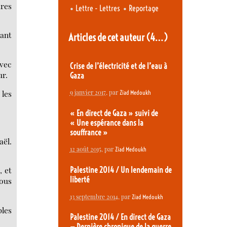
ures
•
•
Lettre - Lettres
Reportage
rant
Articles de cet auteur
(4…)
avec
Crise de l’électricité et de l’eau à
ur.
Gaza
 les
9 janvier 2017
, par
Ziad Medoukh
« En direct de Gaza » suivi de
« Une espérance dans la
souffrance »
aël.
12 août 2015
, par
Ziad Medoukh
, et
Palestine 2014 / Un lendemain de
liberté
Nous
13 septembre 2014
, par
Ziad Medoukh
ples
Palestine 2014 / En direct de Gaza
— Dernière chronique de la guerre