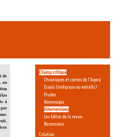
Champ critique
t de
Chroniques et contes de l’Agora
, au
Essais (intégraux ou extraits)
tion
Etudes
élas
te à
Hommages
 par
Interventions
our.
Les Editos de la revue
uit,
Recensions
ivre
Création