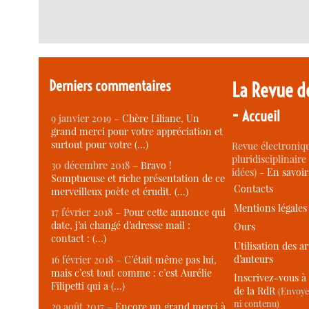
Derniers commentaires
La Revue d
-
Accueil
9 janvier 2019 –
Chère Liliane, Un
grand merci pour votre appréciation et
surtout pour votre (…)
Revue électroniqu
pluridisciplinaire 
30 décembre 2018 –
Bravo !
idées) -
En savoi
Somptueuse et riche présentation de ce
Contacts
merveilleux poète et érudit. (…)
Mentions légales
17 février 2018 –
Pour cette annonce qui
date, j’ai changé d’adresse mail :
Ours
contact : (…)
Utilisation des ar
d’auteurs
16 février 2018 –
C’était même pas lui,
mais c’est tout comme : c’est Aurélie
Inscrivez-vous à 
Filipetti qui a (…)
de la RdR
(Envoye
ni contenu)
29 août 2017 –
Encore un grand merci à