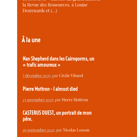
la Revue des Ressources, à Louise
Desrenards et (…)
À la une
Nan Shepherd dans les Cairngorms, un
« trafic amoureux »
7 décembre 2025
, par
Cécile Vibarel
Pierre Mottron - I almost died
23 novembre 2025
, par
Pierre Mottron
CASTERUS OUEST, un portrait de mon
père.
29 septembre 2025
, par
Nicolas Losson