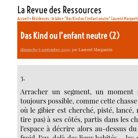
La Revue des Ressources
Accueil
>
Résidences : le labo
>
"Das Kind ou l’enfant neutre" Laurent Margant
Das Kind ou l’enfant neutre (2)
dimanche 6 septembre 2009
, par
Laurent Margantin
3.
Arracher un segment, un moment s
toujours possible, comme cette chasse 
où le gibier est cherché, pisté, lancé,
tire pas) à ses côtés, partis dans les c
l’espace à décrire alors au-dessus du
froid, l’au-delà des lieux habités -, le