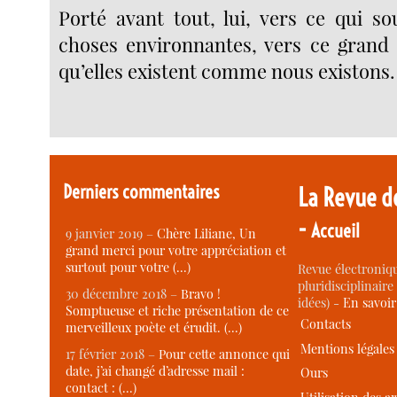
Porté avant tout, lui, vers ce qui so
choses environnantes, vers ce grand 
qu’elles existent comme nous existons.
Derniers commentaires
La Revue d
-
Accueil
9 janvier 2019 –
Chère Liliane, Un
grand merci pour votre appréciation et
surtout pour votre (…)
Revue électroniqu
pluridisciplinaire 
30 décembre 2018 –
Bravo !
idées) -
En savoi
Somptueuse et riche présentation de ce
Contacts
merveilleux poète et érudit. (…)
Mentions légales
17 février 2018 –
Pour cette annonce qui
date, j’ai changé d’adresse mail :
Ours
contact : (…)