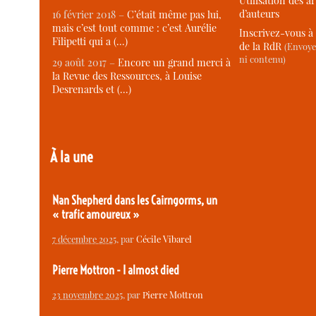
Utilisation des ar
d’auteurs
16 février 2018 –
C’était même pas lui,
mais c’est tout comme : c’est Aurélie
Inscrivez-vous à 
Filipetti qui a (…)
de la RdR
(Envoye
ni contenu)
29 août 2017 –
Encore un grand merci à
la Revue des Ressources, à Louise
Desrenards et (…)
À la une
Nan Shepherd dans les Cairngorms, un
« trafic amoureux »
7 décembre 2025
, par
Cécile Vibarel
Pierre Mottron - I almost died
23 novembre 2025
, par
Pierre Mottron