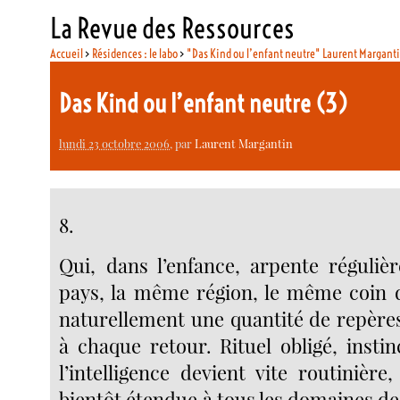
La Revue des Ressources
Accueil
>
Résidences : le labo
>
"Das Kind ou l’enfant neutre" Laurent Margant
Das Kind ou l’enfant neutre (3)
lundi 23 octobre 2006
, par
Laurent Margantin
8.
Qui, dans l’enfance, arpente réguli
pays, la même région, le même coin d
naturellement une quantité de repères
à chaque retour. Rituel obligé, instinc
l’intelligence devient vite routinière
bientôt étendue à tous les domaines de