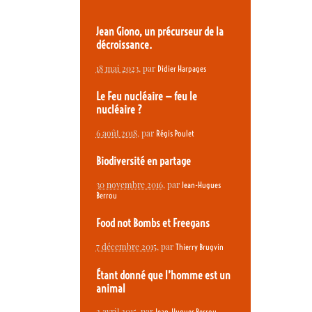
Jean Giono, un précurseur de la
décroissance.
18 mai 2023
, par
Didier Harpages
Le Feu nucléaire — feu le
nucléaire ?
6 août 2018
, par
Régis Poulet
Biodiversité en partage
30 novembre 2016
, par
Jean-Hugues
Berrou
Food not Bombs et Freegans
7 décembre 2015
, par
Thierry Brugvin
Étant donné que l’homme est un
animal
2 avril 2015
, par
Jean-Hugues Berrou