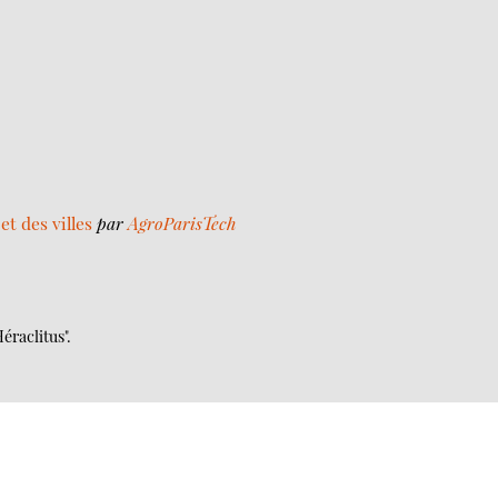
et des villes
par
AgroParisTech
éraclitus".