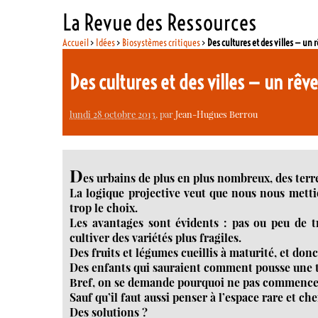
La Revue des Ressources
Accueil
>
Idées
>
Biosystèmes critiques
>
Des cultures et des villes — un
Des cultures et des villes — un rê
lundi 28 octobre 2013
, par
Jean-Hugues Berrou
D
es urbains de plus en plus nombreux, des terre
La logique projective veut que nous nous metti
trop le choix.
Les avantages sont évidents : pas ou peu de tr
cultiver des variétés plus fragiles.
Des fruits et légumes cueillis à maturité, et do
Des enfants qui sauraient comment pousse une 
Bref, on se demande pourquoi ne pas commencer 
Sauf qu’il faut aussi penser à l’espace rare et cher
Des solutions ?