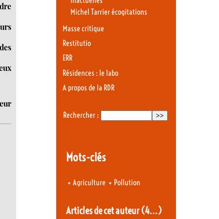
Inactuelles
udre
Michel Tarrier écogitations
urs
Masse critique
Restitutio
 des
ERR
eux
Résidences : le labo
A propos de la RDR
teur
Rechercher :
Mots-clés
•
•
Agriculture
Pollution
Articles de cet auteur
(4…)