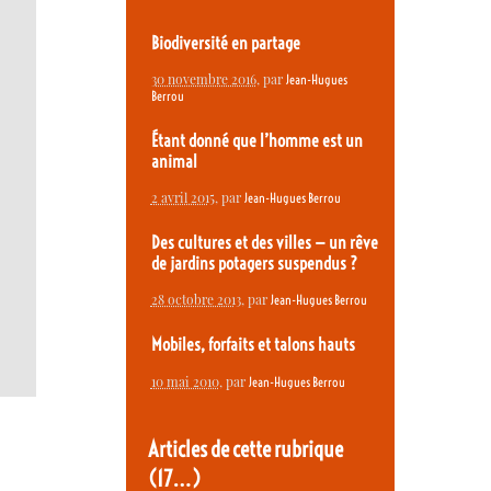
Biodiversité en partage
30 novembre 2016
, par
Jean-Hugues
Berrou
Étant donné que l’homme est un
animal
2 avril 2015
, par
Jean-Hugues Berrou
Des cultures et des villes — un rêve
de jardins potagers suspendus ?
28 octobre 2013
, par
Jean-Hugues Berrou
Mobiles, forfaits et talons hauts
10 mai 2010
, par
Jean-Hugues Berrou
Articles de cette rubrique
(17…)