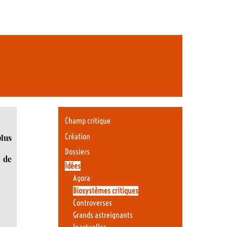
Champ critique
Création
plus
Dossiers
é de
Idées
Agora
Biosystèmes critiques
Controverses
Grands astreignants