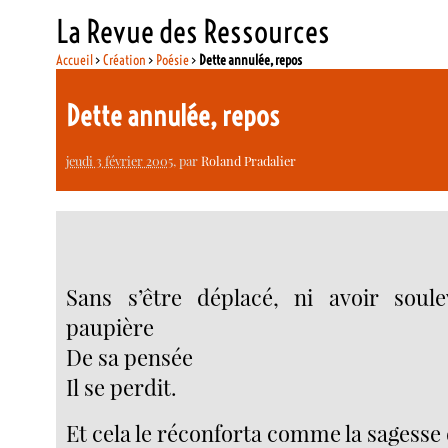
La Revue des Ressources
Accueil
>
Création
>
Poésie
>
Dette annulée, repos
Dette annulée, repos
jeudi 3 février 2005
, par
Roland Pradalier
Sans s’être déplacé, ni avoir soule
paupière
De sa pensée
Il se perdit.
Et cela le réconforta comme la sagess