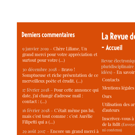
Derniers commentaires
La Revue d
-
Accueil
9 janvier 2019 –
Chère Liliane, Un
grand merci pour votre appréciation et
surtout pour votre (…)
Revue électroniqu
pluridisciplinaire 
30 décembre 2018 –
Bravo !
idées) -
En savoi
Somptueuse et riche présentation de ce
Contacts
merveilleux poète et érudit. (…)
Mentions légales
17 février 2018 –
Pour cette annonce qui
date, j’ai changé d’adresse mail :
Ours
contact : (…)
Utilisation des ar
d’auteurs
16 février 2018 –
C’était même pas lui,
mais c’est tout comme : c’est Aurélie
Inscrivez-vous à 
Filipetti qui a (…)
de la RdR
(Envoye
ni contenu)
29 août 2017 –
Encore un grand merci à