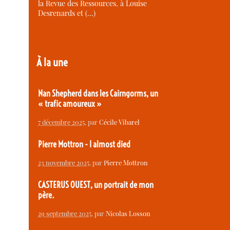
la Revue des Ressources, à Louise
Desrenards et (…)
À la une
Nan Shepherd dans les Cairngorms, un
« trafic amoureux »
7 décembre 2025
, par
Cécile Vibarel
Pierre Mottron - I almost died
23 novembre 2025
, par
Pierre Mottron
CASTERUS OUEST, un portrait de mon
père.
29 septembre 2025
, par
Nicolas Losson