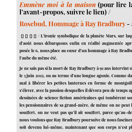
Emmène moi à la maison
(pour lire l
l’avant-propos, suivre le lien) /
Rosebud, Hommage à Ray Bradbury
- 
{} {} {} {} / L’ironie symbolique de la planète Mars, sur laq
d’août nous débarquons enfin en réalité augmentée aprè
posée le 6, nous place au cœur d’un hommage à Ray Bradbu
l’aube du même été.
Je ne sais pas si la mort de Ray Bradbury à 91 ans intervin
le 5 juin 2012, ou au terme d’une longue agonie. Comme dan
mal à libérer les petites lanternes en forme de montgolf
s’élever, avec la passion desquelles il dévora peu de temps 
dessinées de science fiction américaines qui tombèrent sou
les pensionnaires de sa grand-mère, de même on ne peut li
souffert, on ne veut pas qu’il ait souffert, parce qu’au-d
nous voulons que Ray Bradbury poursuive de nous fasciner
soit devenu lui-même, maintenant que son corps n’est plu