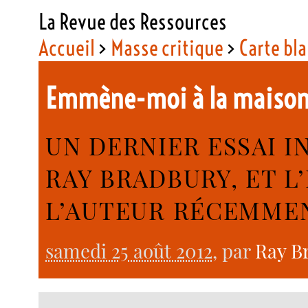
La Revue des Ressources
Accueil
>
Masse critique
>
Carte bl
Emmène-moi à la maiso
UN DERNIER ESSAI I
RAY BRADBURY, ET 
L’AUTEUR RÉCEMMEN
samedi 25 août 2012
, par
Ray B