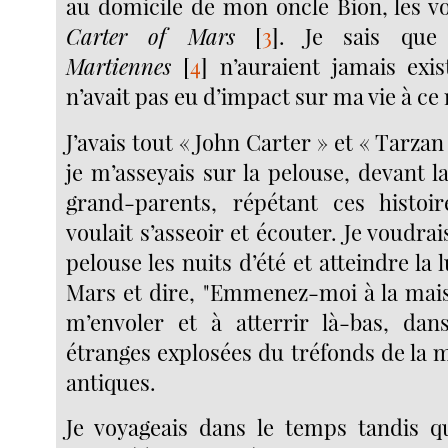
au domicile de mon oncle Bion, les 
Carter of Mars
[
3
]
. Je sais qu
Martiennes
[
4
]
n’auraient jamais exis
n’avait pas eu d’impact sur ma vie à c
J’avais tout « John Carter » et « Tarzan 
je m’asseyais sur la pelouse, devant 
grand-parents, répétant ces histoi
voulait s’asseoir et écouter. Je voudrai
pelouse les nuits d’été et atteindre la
Mars et dire, "Emmenez-moi à la maiso
m’envoler et à atterrir là-bas, dan
étranges explosées du tréfonds de la me
antiques.
Je voyageais dans le temps tandis q