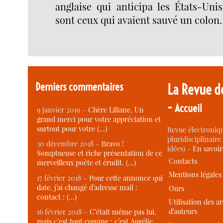
anglaise qui anticipa les États-Uni
sont ceux qui avaient sauvé un colon.
Derniers commentaires
La Revue d
-
Accueil
9 janvier 2019 –
Chère Liliane, Un
grand merci pour votre appréciation et
surtout pour votre (…)
Revue électroniqu
pluridisciplinaire 
30 décembre 2018 –
Bravo !
idées) -
En savoi
Somptueuse et riche présentation de ce
Contacts
merveilleux poète et érudit. (…)
Mentions légales
17 février 2018 –
Pour cette annonce qui
date, j’ai changé d’adresse mail :
Ours
contact : (…)
Utilisation des ar
d’auteurs
16 février 2018 –
C’était même pas lui,
mais c’est tout comme : c’est Aurélie