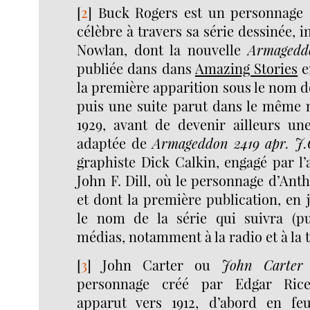
[
2
]
Buck Rogers est un personnage 
célèbre à travers sa série dessinée, 
Nowlan, dont la nouvelle
Armageddo
publiée dans dans
Amazing Stories
e
la première apparition sous le nom 
puis une suite parut dans le même
1929, avant de devenir ailleurs un
adaptée de
Armageddon 2419 apr. J.
graphiste Dick Calkin, engagé par l’a
John F. Dill, où le personnage d’Ant
et dont la première publication, en 
le nom de la série qui suivra (pu
médias, notamment à la radio et à la t
[
3
]
John Carter ou
John Carter
personnage créé par Edgar Ric
apparut vers 1912, d’abord en feu