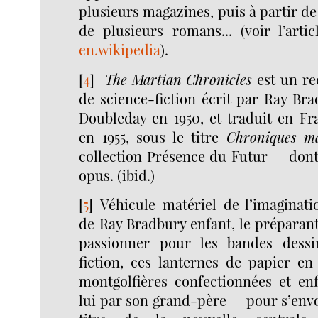
plusieurs magazines, puis à partir de
de plusieurs romans... (voir l’art
en.wikipedia
).
[
4
]
The Martian Chronicles
est un re
de science-fiction écrit par Ray Br
Doubleday en 1950, et traduit en Fr
en 1955, sous le titre
Chroniques ma
collection Présence du Futur — dont
opus. (ibid.)
[
5
]
Véhicule matériel de l’imaginati
de Ray Bradbury enfant, le préparan
passionner pour les bandes dessi
fiction, ces lanternes de papier en
montgolfières confectionnées et e
lui par son grand-père — pour s’envol