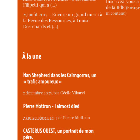
Inscrivez-vous à 
Filipetti qui a (…)
de la RdR
(Envoye
ni contenu)
29 août 2017 –
Encore un grand merci à
la Revue des Ressources, à Louise
Desrenards et (…)
À la une
Nan Shepherd dans les Cairngorms, un
« trafic amoureux »
7 décembre 2025
, par
Cécile Vibarel
Pierre Mottron - I almost died
23 novembre 2025
, par
Pierre Mottron
CASTERUS OUEST, un portrait de mon
père.