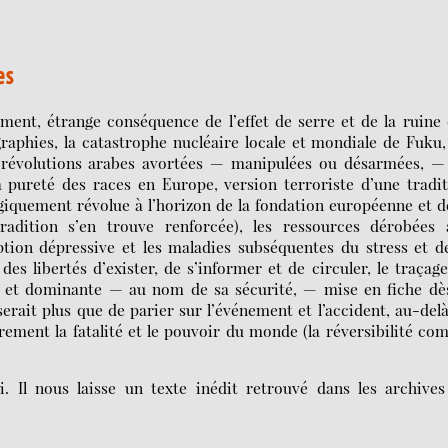
es
ement, étrange conséquence de l’effet de serre et de la ruine
aphies, la catastrophe nucléaire locale et mondiale de Fuku,
s révolutions arabes avortées — manipulées ou désarmées, —
pureté des races en Europe, version terroriste d’une tradit
giquement révolue à l’horizon de la fondation européenne et d
tradition s’en trouve renforcée), les ressources dérobées 
ption dépressive et les maladies subséquentes du stress et d
es libertés d’exister, de s’informer et de circuler, le traçag
 et dominante — au nom de sa sécurité, — mise en fiche dès
erait plus que de parier sur l’événement et l’accident, au-del
rement la fatalité et le pouvoir du monde (la réversibilité c
 Il nous laisse un texte inédit retrouvé dans les archives