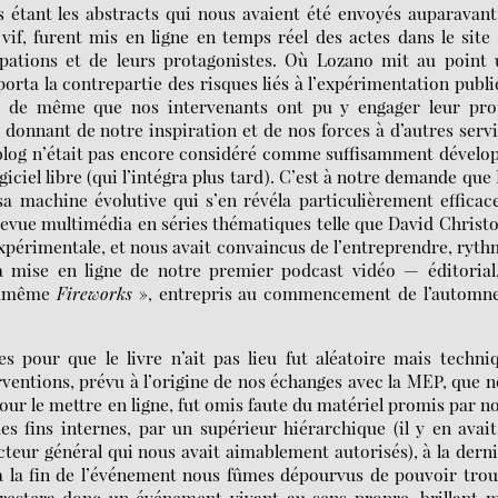
es étant les abstracts qui nous avaient été envoyés auparavant
if, furent mis en ligne en temps réel des actes dans le site
ipations et de leurs protagonistes. Où Lozano mit au point
porta la contrepartie des risques liés à l’expérimentation publ
n, de même que nos intervenants ont pu y engager leur pro
 donnant de notre inspiration et de nos forces à d’autres serv
 blog n’était pas encore considéré comme suffisamment dévelo
ciel libre (qui l’intégra plus tard). C’est à notre demande que
sa machine évolutive qui s’en révéla particulièrement efficac
evue multimédia en séries thématiques telle que David Christo
expérimentale, et nous avait convaincus de l’entreprendre, ryt
 la mise en ligne de notre premier podcast vidéo — éditoria
toamême
Fireworks
», entrepris au commencement de l’automne
 pour que le livre n’ait pas lieu fut aléatoire mais techni
ventions, prévu à l’origine de nos échanges avec la MEP, que 
our le mettre en ligne, fut omis faute du matériel promis par n
des fins internes, par un supérieur hiérarchique (il y en avai
cteur général qui nous avait aimablement autorisés), à la dern
’à la fin de l’événement nous fûmes dépourvus de pouvoir tro
estera donc un événement vivant au sens propre, brillant m