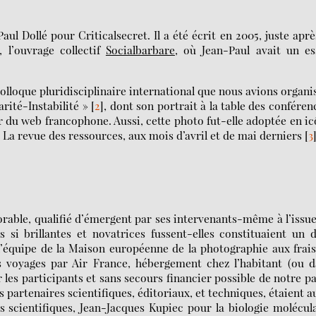
l Dollé pour Criticalsecret. Il a été écrit en 2005, juste aprè
, l’ouvrage collectif
Socialbarbare
, où Jean-Paul avait un es
lloque pluridisciplinaire international que nous avions organi
rité-Instabilité »
[
2
]
, dont son portrait à la table des conféren
r du web francophone. Aussi, cette photo fut-elle adoptée en i
La revue des ressources, aux mois d’avril et de mai derniers
[
3
rable, qualifié d’émergent par ses intervenants-même à l’issu
s si brillantes et novatrices fussent-elles constituaient un 
 l’équipe de la Maison européenne de la photographie aux frai
s voyages par Air France, hébergement chez l’habitant (ou 
 les participants et sans secours financier possible de notre pa
s partenaires scientifiques, éditoriaux, et techniques, étaient a
 scientifiques, Jean-Jacques Kupiec pour la biologie molécul