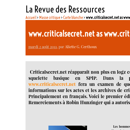
La Revue des Ressources
Accueil
>
Masse critique
>
Carte blanche
>
www.criticalsecret.net as www
www.criticalsecret.net as www.cr
mardi 2 août 2011
, par
Aliette G. Certhoux
Criticalsecret.net réapparaît non plus en logz c
squelette basique en SPIP. Dans la pe
www.criticalsecret.net
fera un examen de quel
informations sur les actes et les archives de cri
Principalement en français. Voici le premier édi
Remerciements à Robin Hunzinger qui a autorisé 
Les hommes 