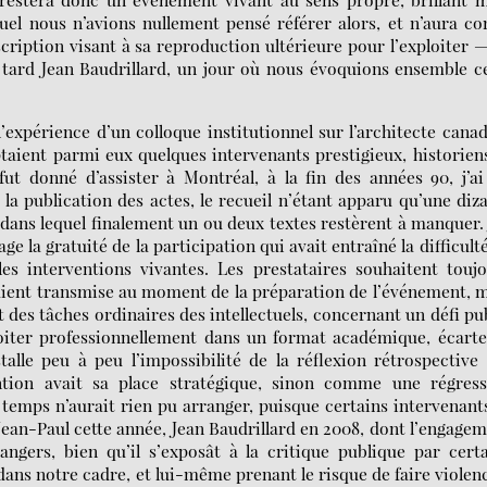
uel nous n’avions nullement pensé référer alors, et n’aura c
ription visant à sa reproduction ultérieure pour l’exploiter 
 tard Jean Baudrillard, un jour où nous évoquions ensemble c
 l’expérience d’un colloque institutionnel sur l’architecte cana
taient parmi eux quelques intervenants prestigieux, historien
 fut donné d’assister à Montréal, à la fin des années 90, j’a
la publication des actes, le recueil n’étant apparu qu’une diz
et dans lequel finalement un ou deux textes restèrent à manquer. 
e la gratuité de la participation qui avait entraîné la difficult
les interventions vivantes. Les prestataires souhaitent touj
vaient transmise au moment de la préparation de l’événement, 
 des tâches ordinaires des intellectuels, concernant un défi pu
ploiter professionnellement dans un format académique, écart
alle peu à peu l’impossibilité de la réflexion rétrospective
ention avait sa place stratégique, sinon comme une régress
e temps n’aurait rien pu arranger, puisque certains intervenant
an-Paul cette année, Jean Baudrillard en 2008, dont l’engage
angers, bien qu’il s’exposât à la critique publique par cert
ans notre cadre, et lui-même prenant le risque de faire violen