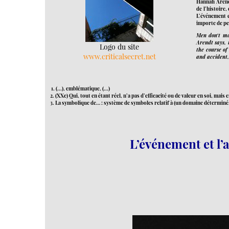
Hannah Arendt
de l’histoire,
L’événement et
importe de pe
Men don’t mak
Arendt says, 
Logo du site
the course of
www.criticalsecret.net
and accident, 
1. (...), emblématique, (...)
2. (XXe) Qui, tout en étant réel, n’a pas d’efficacité ou de valeur en soi, mais e
3. La symbolique de… : système de symboles relatif à (un domaine déterminé, 
L’événement et l’