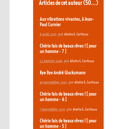
Articles de cet auteur
(50…)
Aux vibrations vivantes, à Jean-
Paul Curnier
8 août 2017
, par
Aliette G. Certhoux
Chérie fais de beaux rêves ! [ pour
un homme - 7 ]
22 janvier 2016
, par
Aliette G. Certhoux
Bye Bye André Glucksmann
10 novembre 2015
, par
Aliette G. Certhoux
Chérie fais de beaux rêves ! [ pour
un homme - 6 ]
7 novembre 2015
, par
Aliette G. Certhoux
Chérie fais de beaux rêves ! [ pour
un homme - 5 ]