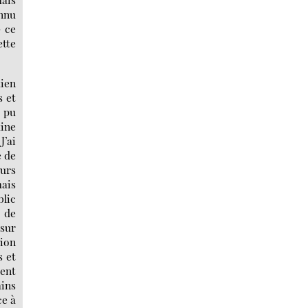
onnu
— ce
ette
dien
s et
i pu
aine
J’ai
é de
ours
mais
blic
e de
 sur
ion
s et
ment
ains
ce à