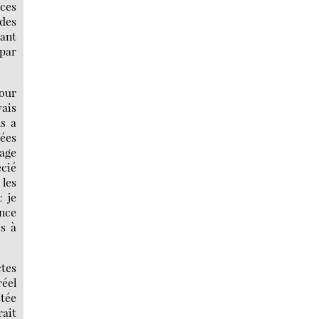
ces
 des
rant
 par
jour
vais
ls a
dées
gage
écié
 les
c je
ance
es à
ctes
réel
stée
rait