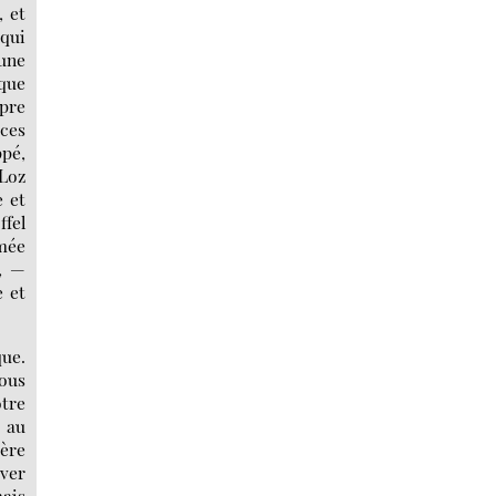
, et
 qui
 une
ique
pre
ices
ppé,
 Loz
e et
ffel
hmée
l, —
 et
que.
nous
otre
t au
ière
uver
ais