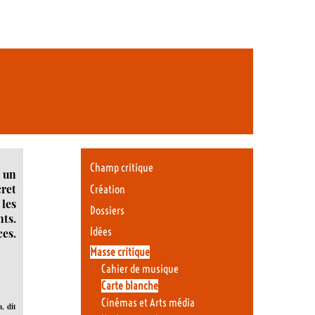
Champ critique
 un
ret
Création
les
Dossiers
nts.
Idées
ces.
Masse critique
Cahier de musique
Carte blanche
Cinémas et Arts média
, dit