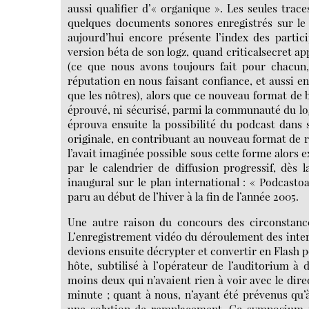
aussi qualifier d’« organique ». Les seules trac
quelques documents sonores enregistrés sur le v
aujourd’hui encore présente l’index des partic
version béta de son logz, quand criticalsecret ap
(ce que nous avons toujours fait pour chacu
réputation en nous faisant confiance, et aussi en
que les nôtres), alors que ce nouveau format de
éprouvé, ni sécurisé, parmi la communauté du logi
éprouva ensuite la possibilité du podcast dans 
originale, en contribuant au nouveau format de r
l’avait imaginée possible sous cette forme alors 
par le calendrier de diffusion progressif, dès
inaugural sur le plan international : « Podcas
paru au début de l’hiver à la fin de l’année 2005.
Une autre raison du concours des circonstances
L’enregistrement vidéo du déroulement des inter
devions ensuite décrypter et convertir en Flash p
hôte, subtilisé à l’opérateur de l’auditorium à 
moins deux qui n’avaient rien à voir avec le dire
minute ; quant à nous, n’ayant été prévenus qu
une solution de remplacement. Ce symposium r