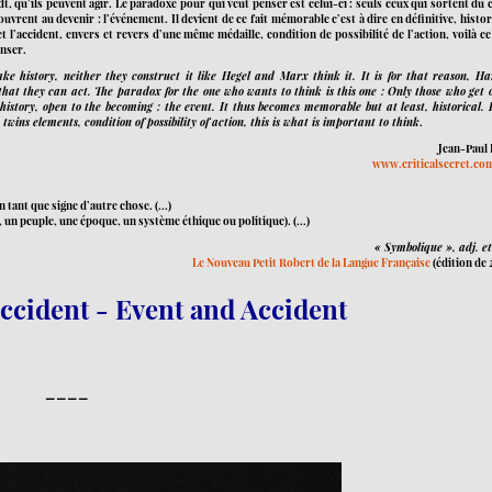
, qu’ils peuvent agir. Le paradoxe pour qui veut penser est celui-ci : seuls ceux qui sortent du 
 ouvrent au devenir : l’événement. Il devient de ce fait mémorable c’est à dire en définitive, histo
 l’accident, envers et revers d’une même médaille, condition de possibilité de l’action, voilà ce
nser.
e history, neither they construct it like Hegel and Marx think it. It is for that reason, H
that they can act. The paradox for the one who wants to think is this one : Only those who get o
 history, open to the becoming : the event. It thus becomes memorable but at least, historical. 
twins elements, condition of possibility of action, this is what is important to think
.
Jean-Paul 
www.criticalsecret.co
n tant que signe d’autre chose. (...)
un peuple, une époque, un système éthique ou politique). (...)
« Symbolique », adj. e
Le Nouveau Petit Robert de la Langue Française
(édition de 
accident - Event and Accident
____