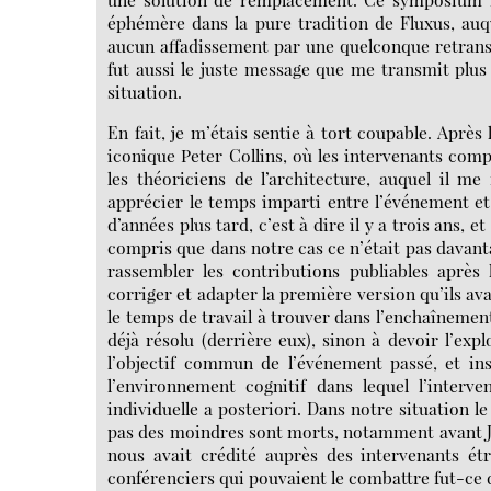
éphémère dans la pure tradition de Fluxus, auq
aucun affadissement par une quelconque retransc
fut aussi le juste message que me transmit plus
situation.
En fait, je m’étais sentie à tort coupable. Après
iconique Peter Collins, où les intervenants comp
les théoriciens de l’architecture, auquel il me
apprécier le temps imparti entre l’événement et 
d’années plus tard, c’est à dire il y a trois ans, 
compris que dans notre cas ce n’était pas davantag
rassembler les contributions publiables après 
corriger et adapter la première version qu’ils a
le temps de travail à trouver dans l’enchaînement
déjà résolu (derrière eux), sinon à devoir l’ex
l’objectif commun de l’événement passé, et inst
l’environnement cognitif dans lequel l’interv
individuelle a posteriori. Dans notre situation l
pas des moindres sont morts, notamment avant Je
nous avait crédité auprès des intervenants étr
conférenciers qui pouvaient le combattre fut-ce d