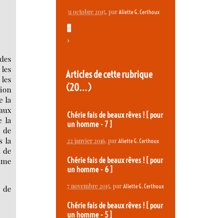
31 octobre 2015
, par
Aliette G. Certhoux
<
>
 des
 les
Articles de cette rubrique
 les
(20…)
ion
e la
aux
Chérie fais de beaux rêves ! [ pour
e la
un homme - 7 ]
e de
 la
22 janvier 2016
, par
Aliette G. Certhoux
à de
omme
Chérie fais de beaux rêves ! [ pour
un homme - 6 ]
7 novembre 2015
, par
Aliette G. Certhoux
 de
Chérie fais de beaux rêves ! [ pour
un homme - 5 ]