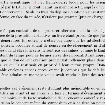
artie scientifique
[
4
]
, et Henri-Pierre Jeudy pour les scien
té par le LAIOS
[
5
]
dont il était un membre actif, auprès d’un
d’intervenir... Seuls les frais du déjeuner quotidien au restau
enne, en face du musée, n’étaient pas gratuits (pris en charge
.
e fut pas contraint de me procurer ultérieurement la mise à 
 de la prestation collective, un livre étant prévu. Ce que j’a
 généreuses. En outre, je n’étais pas dupe que les intellectue
 ne pussent produire autant de pensée en développement ni d’i
es quand elles font sens ne sont pas des signes, comme le lan
tent du temps pour se former en se développant. Ayant appr
 que le don de leur création prenait naturellement place dans
, ce qui la restituait en priorité à leur cursus propre. Don
pable quelques années après, quand je compris que la défaill
 être admise au moment voulu, avait rendu le livre des act
quelles cet événement resta d’autant plus mémorable qu’en a
stitua un avant et un après à la fois en termes d’événement 
e mémoire, et de facto symbolique de la rencontre concrète re
, selon le concept même du symposium qu’à ce titre on pour