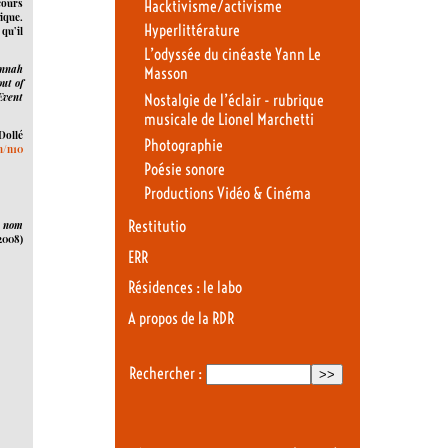
cours
Hacktivisme/activisme
rique.
Hyperlittérature
 qu’il
L’odyssée du cinéaste Yann Le
annah
Masson
ut of
Event
Nostalgie de l’éclair - rubrique
musicale de Lionel Marchetti
Dollé
Photographie
m/n10
Poésie sonore
Productions Vidéo & Cinéma
Restitutio
t nom
2008)
ERR
Résidences : le labo
A propos de la RDR
Rechercher :