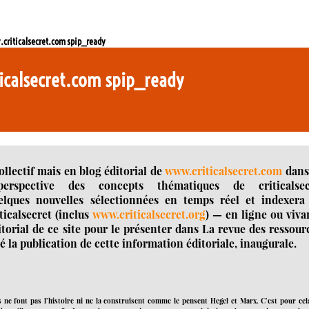
.criticalsecret.com spip_ready
iticalsecret.com spip_ready
ollectif mais en blog éditorial de
www.criticalsecret.com
dans
rspective des concepts thématiques de criticalsec
ques nouvelles sélectionnées en temps réel et indexera 
ticalsecret (inclus
www.criticalsecret.org
) — en ligne ou viva
torial de ce site pour le présenter dans La revue des ressour
la publication de cette information éditoriale, inaugurale.
ne font pas l’histoire ni ne la construisent comme le pensent Hegel et Marx. C’est pour cela