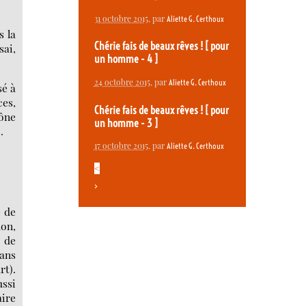
31 octobre 2015
, par
Aliette G. Certhoux
s la
Chérie fais de beaux rêves ! [ pour
sai,
un homme - 4 ]
24 octobre 2015
, par
Aliette G. Certhoux
sé à
ces,
Chérie fais de beaux rêves ! [ pour
cône
un homme - 3 ]
]
.
17 octobre 2015
, par
Aliette G. Certhoux
<
>
e de
don,
s de
dans
rt).
ussi
aire